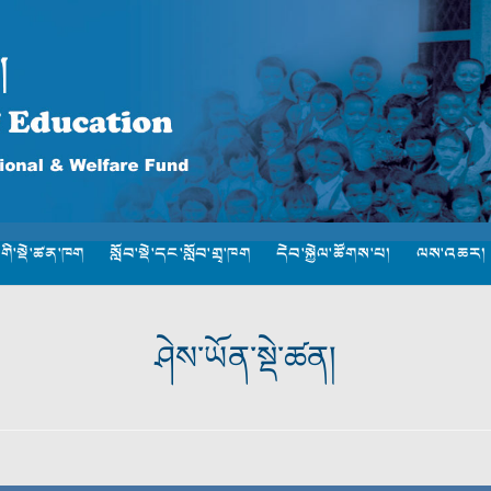
་གི་སྡེ་ཚན་ཁག
སློབ་སྡེ་དང་སློབ་གྲྭ་ཁག
དེབ་སྐྱེལ་ཚོགས་པ།
ལས་འཆར།
ཤེས་ཡོན་སྡེ་ཚན།