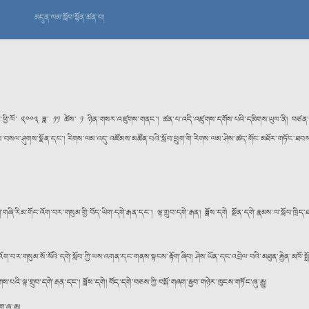
མདུན་ལམ་སློབ་སྟོན་ཚན་པ།
ན་ཕྱི་ལོ་ ༢༠༠༣ ཟླ་ ༡༡ ཚེས་ ༡ ཉིན་གསར་འཛུགས་གནང་། ཚན་པ་འདི་འཛུགས་དགོས་པའི་དམིགས་ཡུལ་ནི། བཙན་བྱོལ་བོད
གས་བསལ་ཤུགས་སྣོན་དང་། རིགས་ལམ་འདུ་འཛོམས་མཚོན་པའི་སློབ་ཕྲུག་གི་རིགས་ལམ་ཤེས་ཚད་གོང་མཐོར་གཏོང་ཐབས
ི་གཞི་རིམ་གོང་འོག་བར་གསུམ་གྱི་བོད་ཡིག་དགེ་རྒན་དང་། ལྟ་གྲུབ་དགེ་རྒན། ཟློས་དགེ སྔོན་དགེ་རྣམས་ལ་སློབ་ཁྲ
ང་འོག་བར་གསུམ་སོ་སོའི་དགེ་སློབ་ཀྱི་ལས་འགན་དང་གནས་སྟངས་རྟོག་ཞིབ། ཤེས་ཡོན་དང་འབྲེལ་བའི་མཐུན་རྐྱེན་མཁོ་
་པའི་ལྟ་གྲུབ་དགེ་རྒན་དང་། ཟློས་དགེ། བོད་དགེ་བཅས་ཀྱི་བསྐོ་གཞག་རྒྱབ་གཉེར་ཁུངས་གཏོང་ཞུ་རྒྱུ།
ུ་རྒྱུ།