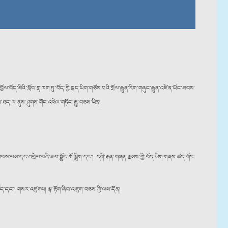
་མིའི་སློབ་གྲྭ་ཁག་ཏུ་བོད་ཀྱི་སྐད་ཡིག་གཙོས་པའི་སྲོལ་རྒྱུན་རིག་གཞུང་རྒྱུན་འཛིན་ཡོང་ཐབས་
་ཐད་ལ་ནུས་ཤུགས་གོང་འཕེལ་གཏོང་རྒྱུ་བཅས་ཡིན།
ིད་ཐབས་ལམ་དང་འབྲེལ་བའི་ཟབ་སྦྱོང་གོ་སྒྲིག་དང་། དགེ་རྒན་གཞན་རྣམས་ཀྱི་བོད་ཡིག་གནས་ཚད་གོང་
སྤྲོད་དང་། གསར་འཛུགས། ལྟ་རྟོག་ཞིབ་འཇུག་བཅས་ཀྱི་ལས་དོན།