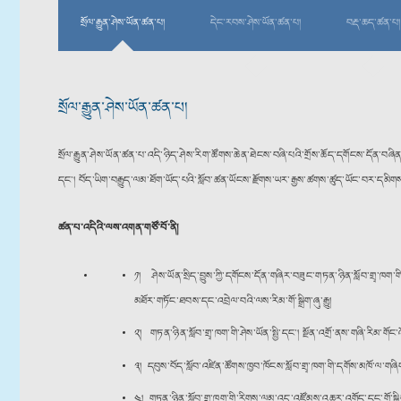
སྲོལ་རྒྱུན་ཤེས་ཡོན་ཚན་པ།
དེང་རབས་ཤེས་ཡོན་ཚན་པ།
བརྡ་ཆད་ཚན་པ།
སྲོལ་རྒྱུན་ཤེས་ཡོན་ཚན་པ།
སྲོལ་རྒྱུན་ཤེས་ཡོན་ཚན་པ་འདི་ཉིད་ཤེས་རིག་ཚོགས་ཆེན་ཐེངས་བཞི་པའི་གྲོས་ཆོད་དགོངས་དོན་བཞི
དང་། བོད་ཡིག་བརྒྱུད་ལམ་ཐོག་ཡོད་པའི་སློབ་ཚན་ཡོངས་རྫོགས་ཡར་རྒྱས་ཚགས་ཚུད་ཡོང་བར་དམི
ཚན་པ་འདིའི་ལས་འགན་གཙོ་བོ་ནི།
༡། ཤེས་ཡོན་སྲིད་བྱུས་ཀྱི་དགོངས་དོན་གཞིར་བཟུང་གཏན་ཉིན་སློབ་གྲྭ་ཁག་ག
མཐོར་གཏོང་ཐབས་དང་འབྲེལ་བའི་ལས་རིམ་གོ་སྒྲིག་ཞུ་རྒྱུ།
༢། གཏན་ཉིན་སློབ་གྲྭ་ཁག་གི་ཤེས་ཡོན་སྤྱི་དང་། སྔོན་འགྲོ་ནས་གཞི་རིམ་གོ
༣། དབུས་བོད་སློབ་འཛིན་ཚོགས་ཁྱབ་ཁོངས་སློབ་གྲྭ་ཁག་གི་དགོས་མཁོ་ལ་གཞིགས
༤། གཏན་ཉིན་སློབ་གྲྭ་ཁག་གི་རིགས་ལམ་འདུ་འཛོམས་འཆར་འགོད་དང་གོ་སྒྲིག་ཞ