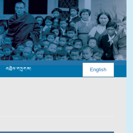
འབྲེལ་གཏུགས།
English