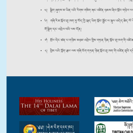
༥། སྒྲིག་ཞུགས་མ་ཡིན་པའི་རིགས་གཅིག་རྐང་འཛིན་ཉམས་ཞིབ་སློབ་གཉེར་ལས་
༦། གཞི་རིམ་སློབ་གྲྭ་ཁག་ཏུ་བོད་ཀྱི་སྐད་ཡིག་སློབ་སྦྱོང་ལ་སྐུལ་འདེད་ཆེད
གོ་སྒྲིག་དང་འབྲེལ་བའི་ལས་དོན།
༧། སྲོལ་དེང་ཚན་པ་གཉིས་མཉམ་འབྲེལ་གྱིས་གཏན་ཉིན་སློབ་གྲྭ་ཁག་གི་འཛིན་རིམ་
༨། བྱིས་པའི་ཀློག་རྩལ་ལས་གཞི་འོག་གཏན་ཉིན་སློབ་གྲྭ་ཁག་གི་འཛིན་གྲྭའི