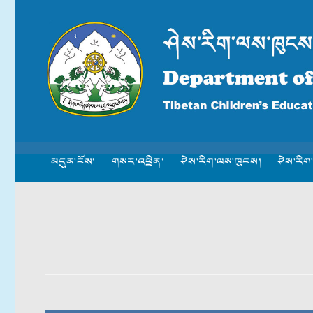
མདུན་ངོས།
གསར་འཕྲིན།
ཤེས་རིག་ལས་ཁུངས།
ཤེས་རིག