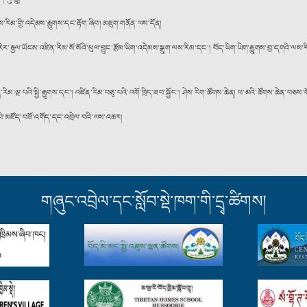
རིམ་གྱི་འདེམས་རྒྱུགས་དང་རྟོག་ཞིབ། མཇུག་གནོན་ལས་དོན།
་ལོ་རེར་རྒྱལ་ཡོངས་འཛིན་རིམ་སོ་སོའི་ཕུལ་བྱུང་རྩོམ་ཡིག་འདེམས་སྒྲུག་ལས་རིམ་དང་། བོད་ཡིག་ཡིག་རྒྱུགས་བྱ་དགའི
ལྔ་པའི་སྤྱི་རྒྱུགས་དང་། འཛིན་རིམ་བཅུ་པའི་འགོ་ཁྲིད་ཟབ་སྦྱོང་། ཤེས་རིག་ཚོགས་ཆེན། ཕ་མའི་ཚོགས་ཆེན་བཅས་གོ་སྒྲ
་དཔེ་མཛོད་བཟོ་འགོད་དང་འབྲེལ་བའི་ལས་འཆར།
གཞུང་འབྲེལ་དང་སློབ་སྡེ་ཁག་གི་དྲྭ་ཚིགས།