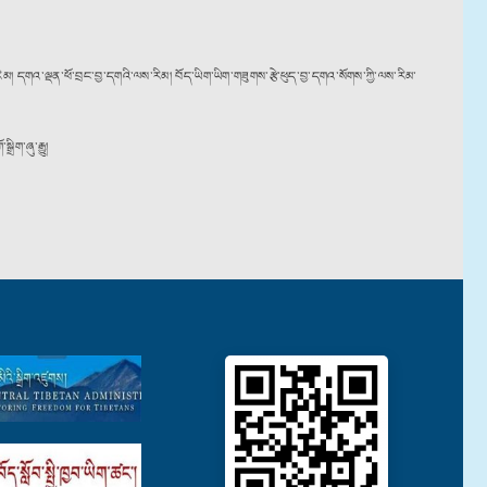
་ལས་རིམ། དགའ་ལྡན་ཕོ་བྲང་བྱ་དགའི་ལས་རིམ། བོད་ཡིག་ཡིག་གཟུགས་རྩེ་ཕུད་བྱ་དགའ་སོགས་ཀྱི་ལས་རིམ་
ིག་ཞུ་རྒྱུ།