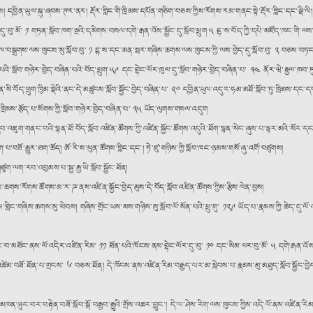
ིན་ཡུལ་སྐུ་ཞབས་ཊར་ནར། རྡོར་གླིང་གི་ཁྲིམས་དཔོན་གཅིག་བཅས་ཀྱིས་རོགས་རམ་གནང་སྟེ་རྡོར་གླིང་དང་ལྡི་ལི། 
སྦྱོང་དུ་བུ་མོ་ ༡ གཏན་སློབ་ཁག་ལྔའི་དམིགས་བསལ་དགེ་རྒན་འོས་སྦྱོང་དུ་སློབ་ཕྲུག ༥ དྷ་ས་བོད་ཀྱི་དཔེ་མཛོད་ཁང་གི་ལས་བ
་དྲིལ་བསྒྲགས་ལས་ཁུངས་སུ་སློབ་བུ་ ༡ དྷ་ས་དང་མན་སྤར་གཞིས་ཆགས་ལས་ཁུངས་ཀྱི་ལས་བྱེད་དུ་སློབ་བུ་ ༣ བཅས་བཏང
པའི་སློབ་གཉེར་བྱེད་བཞིན་པའི་བོད་ཕྲུག༌༥༩ དང་བྷེང་ལོར་ཁུལ་དུ་སློབ་གཉེར་བྱེད་བཞིན་པ་ ༣༤ ནོར་ཝེ་རྒྱལ་ཁབ་
རན་སི་བོད་ཕྲུག་ཁྱིམ་སྡེའི་ནང་དེ་མཚུངས་སློབ་སྦྱོང་བྱེད་བཞིན་པ་ ༢༠ དབྱིན་ཡུལ་འདུར་ཧམ་མཐོ་སློབ་ཏུ་ཁྲིམས་ད
 ཁྲིམས་རྩོད་པ་སོགས་ཀྱི་སློབ་གཉེར་བྱེད་བཞིན་པ་ ༣༥ ཡོད་ལུགས་གསལ་འདུག
་གནང་བའི་སྙན་ཐོ་བོད་སློབ་འཛིན་ཚོགས་ཀྱི་འཛིན་སྐྱོང་ཚོགས་འདུའི་ཐོག་སྙན་སེང་ཞུས་པ་ལྟར་མའི་སོར་དང་མ
་པ་བཟོ་རྒྱུར་ཐག་ཆོད། ཨོ་རི་ས་ཕུན་ཚོགས་གླིང་དང༌། ཏེ་ཛུ་གཉིས་ཀྱི་སློབ་ཁང་ཉམས་གསོ་ཞུ་འགོ་བཙུགས།
ུག་ལག་རབ་འབྱམས་པ་སྐྱ་རྐྱ་ཡི་སློབ་སྦྱོང་ཐོན།
ཆགས་རོགས་ཚོགས་མ་ར་ཌ་ནས་འཛིན་སྐྱོང་བྱེད་མུས་དེ་བོད་སློབ་འཛིན་ཚོགས་ཀྱིས་རྩིས་ལེན་བྱས།
་གླིང་གཞིས་ཆགས་སུ་ཕེབས། གཞིས་གྲོང་ཡས་མས་གཉིས་སུ་སློབ་ལོ་སོན་པའི་ཕྲུ་གུ་ ༡༢༩ ཡོད་པ་རྣམས་ཀྱི་ཆེད་དུ་ལ
ོང་བ་མཐོང་ནས་ལོ་འདིར་འཛིན་རིམ་ ༡༡ ཐོན་པའི་ཁོངས་ནས་བྷེང་ལོར་དུ་བུ་ ༡༠ དང་སིམ་ལར་བུ་མོ་ ༥ དགེ་རྒན་འོས་
ཚེམ་བཟོ་ཐོན་པ་གྲངས་ ༦ བཅས་ཐོན། དེ་ཁོངས་ནས་འཛིན་རིམ་བརྒྱད་པར་མ་སླེབས་པ་རྣམས་མུ་མཐུད་སློབ་སྦྱོང་
ཁན་ཉུང་བར་བརྟེན་བཟོ་སློབ་སྒོ་བརྒྱབ་རྒྱུའི་གྲོས་འཆར་བྱུང༌། དེ་ལ་ཤེས་རིག་ལས་ཁུངས་ཀྱིས་འདི་ལོ་ནས་འཛིན་རིམ་ ༡