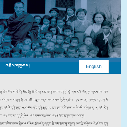
འབྲེལ་གཏུགས།
English
ེལ་ཀོབ་ཀ་བེ་རི། མོན་གྷོ། ཨོ་རི་ས། མན་སྤར། ཅང་ལང༌། ཏེ་ཛུ། ཀམ་རའོ། སྤོན་ཊ། སྤུར་ཝ་ལ། བལ་
ག་བོད་སྒར། འབྲུག་ལྷོངས་འཚོ། འབྲུག་འབུམ་ཐང་བཅས་ཀྱི་ཉིན་སློབ་ ༢༤ ནང་བུ་ ༡༧༡༡ དང་བུ་མོ་
བཟོའི་དགེ་རྒན་ ༤ འཚེམ་བུའི་དགེ་རྒན་ ༥ ལུས་རྩལ་དགེ་རྒན་ ༧ རི་མོའི་དགེ་རྒན་ ༨ བཟོ་རིག་
ང་སྲུང་ ༡༤ གད་པ་ ༢༢ དེ་མིན་ ༡༦ བཅས་བསྡོམས་ ༡༤༣ ཡོད་ལུགས་གསལ་འདུག
བ་འཛིན་ཚོགས་ཀྱིས་མཐོ་རིམ་སློབ་ཡོན་གནང་སྟེ་མཐོ་སློབ་ཏུ་བསྐྱོད། ཨང་སྡེ་གཉིས་པའི་ཁོངས་དྲག་