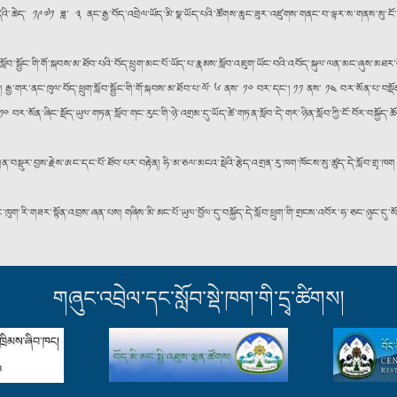
ེའི་ཆེད་ ༡༩༧༡ ཟླ་ ༣ ནང་རྒྱ་བོད་འབྲེལ་ཡོད་མི་སྣ་ཡོད་པའི་ཚོགས་ཆུང་ཟུར་འཛུགས་གནང་བ་ལྟར་ས་གནས་སུ་ངོ་ཕེ
ྱོང་གི་གོ་སྐབས་མ་ཐོབ་པའི་བོད་ཕྲུག་མང་པོ་ཡོད་པ་རྣམས་སློབ་འཇུག་ཡོང་བའི་འབོད་སྐུལ་ལན་མང་ཞུས་མཐར་བོད་
 རྒྱ་གར་ནང་ཁུལ་བོད་ཕྲུག་སློབ་སྦྱོང་གི་གོ་སྐབས་མ་ཐོབ་པ་ལོ་ ༦ ནས་ ༡༠ བར་དང༌། ༡༡ ནས་ ༡༤ བར་སོན་པ་བ
༠ བར་སོན་ཞིང་སྡོད་ཡུལ་གཏན་སློབ་གང་རུང་གི་ཉེ་འགྲམ་དུ་ཡོད་ཚེ་གཏན་སློབ་དེ་གར་ཉིན་སློབ་ཀྱི་ངོ་བོར་བསྐྱོད
ྲན་བསྡུར་བྱས་རྗེས་ཨང་དང་པོ་ཐོབ་པར་བརྟེན། ཧི་མ་ཅལ་མངའ་སྡེའི་རྩེད་འགྲན་རུ་ཁག་ཁོངས་སུ་ཚུད་དེ་སློབ་གྲྭ
ར་སྟོན་འབྲས་ཞན་པས། གཞིས་མི་མང་པོ་ཡུལ་བྱོལ་དུ་བསྐྱོད་དེ་སློབ་ཕྲུག་གི་གྲངས་འབོར་ཧ་ཅང་ཉུང་དུ་སོང་ཡོད། ད
གཞུང་འབྲེལ་དང་སློབ་སྡེ་ཁག་གི་དྲྭ་ཚིགས།