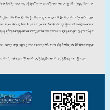
བས་ཀྱིས་ཞིབ་འཇུག་གནང་སྟེ་ཤེས་རིག་ལས་ཁུངས་ཀྱི་བསམ་འཆར་ལ་རྒྱབ་སྐྱོར་གྱི་སྙན་ཐོ་ཕུལ་བར་
སློབ་འཛིན་ཚོགས་ཀྱི་འཛིན་སྐྱོང་ཚོགས་འདུ་ཐེངས་༡༩ པའི་གྲོས་ཆོད་དགོངས་དོན་རྒྱ་བོད་འབྲེལ་
སྡོམས་ ༡༢༨༠ ཙམ་ཡོད་ཁོངས་ལོ་ ༡༡ ནས་ ༡༤ བར་སོན་ཞིང་བོད་ནང་སྐྱེས་པ་དངོས་འབྲེལ་ཡིན་པ་ཕ་
་ཆོག་པ། དེ་མིན་བོད་ཕྲུག་མང་ཡང་གཏན་སློབ་མེད་ཁུལ་དྷ་རམ་ས་ལ་དང༌། ཁར་ཤང༌། ཀུ་ལུ་མ་ན་ལི། ཀུ་
་ཁག ༥༠ ཙམ་དང་འགྲན་བསྡུར་བྱས་འབྲས་ཨང་དང་པོའི་རྒྱལ་ཁ་ཐོབ། དེ་བཞིན་བོད་མིའི་སློབ་ཁག་གཞན་
ེར་བརྟེན་ཁུལ་དེའི་མལ་ལེ་ ༡༣ གྱི་ཉིན་སློབ་མལ་ལེ་ ༡༨ གྱི་སློབ་གྲྭར་ཟླ་བསྒྲིལ་བྱས།