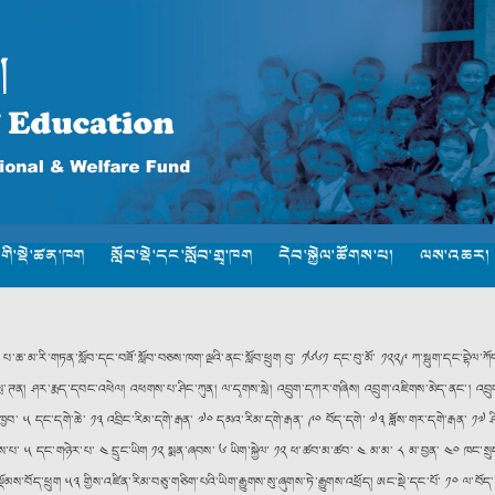
་གི་སྡེ་ཚན་ཁག
སློབ་སྡེ་དང་སློབ་གྲྭ་ཁག
དེབ་སྐྱེལ་ཚོགས་པ།
ལས་འཆར།
པ་ཆ་མ་རི་གཏན་སློབ་དང་བཟོ་སློབ་བཅས་ཁག་ལྔའི་ནང་སློབ་ཕྲུག བུ་ ༡༦༦༡ དང་བུ་མོ་ ༡༢༢༩ ཀ་སྦུག་དང་བྷེལ་ཀོབ། སྦ
ྡོར་སྤ་ཊན། ཤར་རྨད་དབང་འཕེལ། འཕགས་པ་ཤིང་ཀུན། ལ་དྭགས་སླེ། འབྲུག་དཀར་གཞིས། འབྲུག་འཇིགས་མེད་ནང༌། འབྲུ
ཁྱབ་ ༥ དང་དགེ་ཆེ་ ༡༣ འབྲིང་རིམ་དགེ་རྒན་ ༧༠ དམའ་རིམ་དགེ་རྒན་ ༩༠ བོད་དགེ་ ༧༣ ཟློས་གར་དགེ་རྒན་ ༡༧ ཤིང་
བྱེད་རྩིས་པ་ ༥ དང་གཉེར་པ་ ༤ དྲུང་ཡིག ༡༢ སྨན་ཞབས་ ༦ ཡིག་སྐྱེལ་ ༡༢ ཕ་ཚབ་མ་ཚབ་ ༤ མ་མ་ ༨ མ་བྱན་ ༤༠ ཁ
་བོད་ཕྲུག ༥༣ གྱིས་འཛིན་རིམ་བཅུ་གཅིག་པའི་ཡིག་རྒྱུགས་སུ་ཞུགས་ཏེ་རྒྱུགས་འཕྲོད། ཨང་སྡེ་དང་པོ་ ༡༠ ལ་བོད་སློ