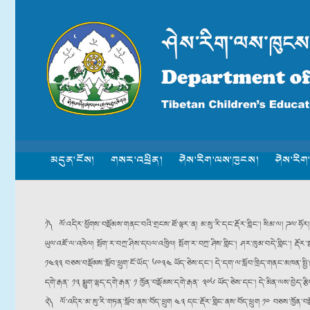
མདུན་ངོས།
གསར་འཕྲིན།
ཤེས་རིག་ལས་ཁུངས།
ཤེས་རིག
༡༽ ལོ་འདིར་ཕྱོགས་བསྡོམས་གནང་བའི་གྲངས་ཐོ་ལྟར་ན། མ་སུ་རི་དང་རྡོར་གླིང༌། སིམ་ལ། ཌལ་ཧོར། 
ཡུལ་འཇོ་ལ་འཁེལ། སྤོག་ར་བཀྲ་ཤིས་དཔལ་འཁྱིལ། སྤོག་ར་བཀྲ་ཤིས་གླིང༌། ཤར་ཁུམ་བདེ་གླིང༌། ར
༡༤༣༣ བཅས་བསྡོམས་སློབ་ཕྲུག་ངོ་ཡོད་ ༦༠༣༤ ཡོད་ཅེས་དང༌། དེ་དག་ལ་སློབ་ཁྲིད་གནང་མཁན་སྤྱི་
དགེ་རྒན་ ༡༣ སྨྱུག་ལྷད་དགེ་རྒན་ ༡ ཁྱོན་བསྡོམས་དགེ་རྒན་ ༣༠༦ ཡོད་ཅེས་དང༌། དེ་མིན་ལས་
༢༽ ལོ་འདིར་མ་སུ་རི་གཏན་སློབ་ནས་བོད་ཕྲུག ༤༣ དང་རྡོར་གླིང་ནས་བོད་ཕྲུག ༡༠ བཅས་ཁྱོན་བསྡོམས