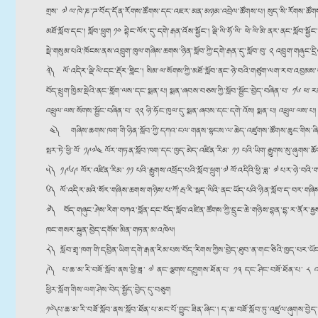
གྲས་ ༧ ལ་ཁེ་ཎ་ཌ་བོད་དོན་རོགས་ཚོགས་དང་འཇར་མན་མཉམ་འབྲེལ་ཚོགས་པ། སུད་སི་རོགས་ཚོགས། དབྱ
མཐོ་སློབ་དང༌། སློབ་ཕྲུག ༡༠ བྷེང་ལོར་དུ་དགེ་རྒན་འོས་སྦྱོང༌། ལྡི་ལི་ཧོ་ལི་ ཕེ་ལི་མི་ནར་ནང་སློབ་
སྡེ་གསུམ་པའི་ཁོངས་ནས་འབྲུག་ཁུལ་གཞིས་ཆགས་ཉིན་སློབ་ཀྱི་དགེ་རྒན་དུ་སློབ་བུ་ ༢ འབྲུག་གཞུང
༣༽ ལོ་འདིར་ལྡི་ལི་དང་རྡོར་གླིང༌། སིམ་ལ་སོགས་ཀྱི་མཐོ་སློབ་ནང་ཉེ་བའི་གཙུག་ལག་རབ་འབྱམས་
བོད་ཕྲུག་ཁྱིམ་སྡེའི་ནང་གློག་ལས་དང་སྨན་པ། སྨན་ཞབས་བཅས་ཀྱི་སློབ་སྦྱོང་བྱེད་བཞིན་པ་ ༡༦ ཕ་
འཕྲུལ་ལས་སོགས་སྦྱོང་བཞིན་པ་ ༢༢ ཉི་ཧོང་ཁུལ་དུ་སྨན་ཞབས་དང་དགེ་འོས། སྨན་པ། འཕྲུལ་ལས་པ།
༤༽ གཞིས་ཆགས་ཁག་གི་ཉིན་སློབ་ཀྱི་དཀའ་ངལ་གནས་སྟངས་ལ་ཆེད་འཛུགས་ཚོགས་ཆུང་གིས་ཞིབ་འཇུག
སྤར་ཏེ་ཕྱི་ལོ་ ༡༩༧༤ ལོར་གཏན་སློབ་ཁག་དང་ཁྱད་མེད་འཛིན་རིམ་ ༡༡ པའི་ཡིག་རྒྱུགས་སུ་ཞུགས་ཆོག
༥༽ ༡༩༦༩ ལོར་འཛིན་རིམ་ ༡༡ པའི་རྒྱུགས་འཕྲོད་པའི་སློབ་ཕྲུག༌༧ ལོ་འདིའི་ཕྱི་ཟླ་ ༧ པར་ཉེ་བའི་གཙ
༦༽ ལོ་འདིར་མའི་སོར་གཞིས་ཆགས་གཉིས་པ་ཀོ་རྦ་རི་སྦད་ལིའི་ནང་ཡོད་པའི་ཉིན་སློབ་ད་བར་གཞིས་
༧༽ བོད་གཞུང་ཤེས་རིག་བཀའ་བློན་དང་བོད་སློབ་འཛིན་ཚོགས་ཀྱི་དྲུང་ཆེ་གཉིས་བྷན་དྷ་ར་ནོར་རྒྱས
ཁང་གསར་སྐྲུན་བྱེད་དགོས་མིན་གཏན་མ་འཁེལ།
༨༽ སློབ་གྲྭ་ཁག་གི་དབྱིན་ཡིག་དགེ་རྒན་རིམ་པས་བོད་རིགས་ཀྱིས་བྱེད་ཐུབ་ན་གང་ཅིའི་ཁྱད་པར་ཡ
༩༽ པ་ཆ་མ་རི་བཟོ་སློབ་ནས་ཕྱི་ཟླ་ ༧ ནང་ལྕགས་དཀྲུགས་ཐོན་པ་ ༡༣ དང་ཤིང་བཟོ་ཐོན་པ་ ༨ འ
ཕྱིར་སློག་གིས་ལག་ཤེས་བེད་སྤྱོད་བྱེད་དུ་བཅུག
༡༠༽ པ་ཆ་མ་རི་བཟོ་སློབ་ནས་སློབ་ཐོན་པ་མང་པོ་བྱུང་ཟིན་ཞིང༌། ད་ཆ་བཟོ་སློབ་ཏུ་འཛུལ་ཞུགས་བྱེད་མ