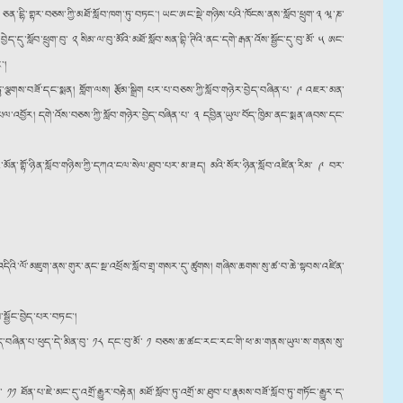
ཅན་དྷི་གྷར་བཅས་ཀྱི་མཐོ་སློབ་ཁག་ཏུ་བཏང༌། ཡང་ཨང་སྡེ་གཉིས་པའི་ཁོངས་ནས་སློབ་ཕྲུག༌༣ ཝཱ་ཎ་
ྱེད་དུ་སློབ་ཕྲུག་བུ་ ༢ སིམ་ལ་བུ་མོའི་མཐོ་སློབ་སན་བྷི་ཊིའི་ནང་དགེ་རྒན་འོས་སྦྱོང་དུ་བུ་མོ་ ༥ ཨང་
༌།
ཏུ་ལྕགས་བཟོ་དང་སྨན། གློག་ལས། རྩོམ་སྒྲིག པར་པ་བཅས་ཀྱི་སློབ་གཉེར་བྱེད་བཞིན་པ་ ༩ འཇར་མན་
ང་དཔལ་འབྱོར། དགེ་འོས་བཅས་ཀྱི་སློབ་གཉེར་བྱེད་བཞིན་པ་ ༣ དབྱིན་ཡུལ་བོད་ཁྱིམ་ནང་སྨན་ཞབས་དང་
ོན་གྷོ་ཉིན་སློབ་གཉིས་ཀྱི་དཀའ་ངལ་སེལ་ཐུབ་པར་མ་ཟད། མའི་སོར་ཉིན་སློབ་འཛིན་རིམ་ ༩ བར་
ོ་འདིའི་ལོ་མཇུག་ནས་གུར་ནང་སྔ་འཕྲོས་སློབ་གྲྭ་གསར་དུ་ཚུགས། གཞིས་ཆགས་སུ་ཚ་བ་ཆེ་སྟབས་འཛིན་
སྦྱོང་བྱེད་པར་བཏང༌།
བྱེད་བཞིན་པ་ཕུད་དེ་མིན་བུ་ ༡༨ དང་བུ་མོ་ ༡ བཅས་ཆ་ཚང་རང་རང་གི་ཕ་མ་གནས་ཡུལ་ས་གནས་སུ་
༡ ཐོན་པ་ཇེ་མང་དུ་འགྲོ་རྒྱུར་བརྟེན། མཐོ་སློབ་ཏུ་འགྲོ་མ་ཐུབ་པ་རྣམས་བཟོ་སློབ་ཏུ་གཏོང་རྒྱུར་ད་