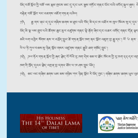
ཡོད་བཟོ་སློབ་ཀྱི་བཟོ་ལས་རྣམ་གྲངས་མང་དུ་དང་ཡར་རྒྱས་གཏོང་གནང་ཡོང་བའི་འབོད་སྐུལ་ཞུས། ད
བརྟེན་བཟོ་སློབ་རང་འཇགས་འཇོག་གཏན་འཁེལ།
༡༡༽ རྒྱ་གར་ནང་ད་དུང་གཞིས་ཆགས་མ་ཐུབ་པའི་བོད་མི་དང་ཁ་འཐོར་ས་ཁུལ་ཁོངས་སུ་ད་དུང་སློབ་སྦ
ཡོད་མི་སྣ་ལས་གྲུབ་པའི་ཚོགས་ཆུང་ཟུར་འཛུགས་གནང་སྟེ་རྟོག་ཞིབ་དང་འཆར་འགོད་གནང་དོན་ལྟར།
མའི་ལག་འཁྱེར་སོགས་ནས་ར་འཕྲོད་བྱུང་ཚེ་གཏན་སློབ་ཁག་ནང་སློབ་འཇུག་བྱ་རྒྱུ་དང༌། ལོ་ ༦ ནས་ ༡
ལི་པ་ཏི་ཀུལ་བཅས་སུ་ཉིན་སློབ་གསར་འཛུགས་གནང་རྒྱུའི་ཐག་གཅོད་བྱུང༌།
༡༢༽ ཌལ་ཧོར་གཏན་སློབ་ཀྱི་རྐང་རྩེད་པོ་ལོའི་རུ་ཁག་དེས་ཅམ་བ་རྫོང་ཁོངས་ཀྱི་རུ་ཁག༌༢༢ དང་འག
ཁག་གི་ཁྲོད་དུའང་རྩེད་འགྲན་བྱ་དགའ་ཐོབ་པ་ཁ་ཤས་བྱུང་ཡོད།
༡༣༽ ཅང་ལང་གཞིས་ཆགས་ཡས་མས་གཉིས་ཀར་ཉིན་སློབ་རེ་ཡོད་ཀྱང༌། གཞིས་ཆགས་ཆགས་ཡུལ་ལུང་ཁུག་རི་གཟ