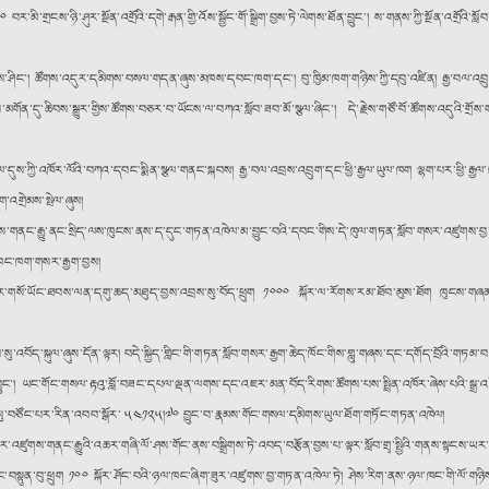
་མི་གྲངས་ཉི་ཤུར་སྔོན་འགྲོའི་དགེ་རྒན་གྱི་འོས་སྦྱོང་གོ་སྒྲིག་བྱས་ཏེ་ལེགས་ཐོན་བྱུང༌། ས་གནས་ཀྱི་སྔོན་འགྲོའི་
ང༌། ཚོགས་འདུར་དམིགས་བསལ་གདན་ཞུས་མཁས་དབང་ཁག་དང༌། བུ་ཁྱིམ་ཁག་གཉིས་ཀྱི་དབུ་འཛིན། རྒྱ་བལ་འབྲུག་གསུ
་མགོན་དུ་ཆིབས་སྒྱུར་གྱིས་ཚོགས་བཅར་བ་ཡོངས་ལ་བཀའ་སློབ་ཟབ་མོ་སྩལ་ཞིང༌། དེ་རྗེས་གཙོ་བོ་ཚོགས་འདུའི་གྲ
ལ་དུས་ཀྱི་འཁོར་ལོའི་བཀའ་དབང་སྨིན་སྩལ་གནང་སྐབས། རྒྱ་བལ་འབྲས་འབྲུག་དང་ཕྱི་རྒྱལ་ཡུལ་ཁག ལྷག་པར་ཕྱི
ག་འགྲེམས་སྤེལ་ཞུས།
ྱུ་ནང་སྲིད་ལས་ཁུངས་ནས་ད་དུང་གཏན་འཁེལ་མ་བྱུང་བའི་དབང་གིས་དེ་ཁུལ་གཏན་སློབ་གསར་འཛུགས་བྱ་རྒྱུའང་ནར་
ན་ཁང་ཁག་གསར་རྒྱག་བྱས།
་གསོ་ཡོང་ཐབས་ལན་དགུ་ཆད་མཐུད་བྱས་འབྲས་སུ་བོད་ཕྲུག ༡༠༠༠ སྐོར་ལ་རོགས་རམ་ཐོབ་མུས་ཐོག ཁུངས་གཞན་
་འབོད་སྐུལ་ཞུས་དོན་ལྟར། བདེ་སྐྱིད་གླིང་གི་གཏན་སློབ་གསར་རྒྱག་ཆེད་ཁོང་གིས་གླུ་གཞས་དང་དགོད་བྲོའི་གཏམ་བ
བྱུང༌། ཡང་གོང་གསལ་རྟའུ་བློ་བཟང་དཔལ་ལྡན་ལགས་དང་འཇར་མན་བོད་རིགས་ཚོགས་པས་སྤྲིན་འཁོར་ཞེས་པའི་སྒྲ་
གས་སུ་བཙོང་པར་རིན་འབབ་སྒོར་ ༥༤༡༢༥།༧༠ བྱུང་བ་རྣམས་གོང་གསལ་དམིགས་ཡུལ་ཐོག་གཏོང་གཏན་འཁེལ།
གས་གནང་རྒྱུའི་འཆར་གཞི་ལོ་ཤས་གོང་ནས་བསྒྲིགས་ཏེ་འབད་བརྩོན་བྱས་པ་ལྟར་སློབ་གྲྭ་སྤྱིའི་གནས་སྟངས་ཡར་རྒྱས་
དང་བསྟུན་བུ་ཕྲུག ༡༠༠ སྐོར་ཤོང་བའི་ཉལ་ཁང་ཞིག་ཟུར་འཛུགས་བྱ་གཏན་འཁེལ་ཏེ། ཤེས་རིག་ནས་ཉལ་ཁང་གི་ལོ་ག