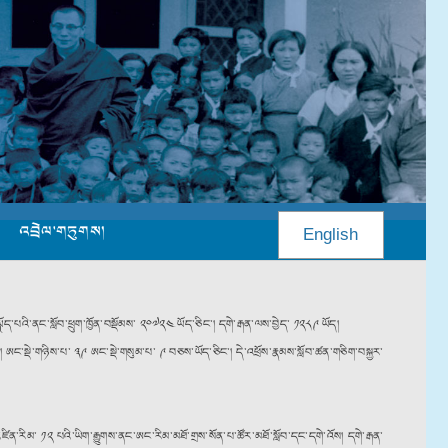
འབྲེལ་གཏུགས།
English
ད་པའི་ནང་སློབ་ཕྲུག་ཁྱོན་བསྡོམས་ ༢༠༧༢༤ ཡོད་ཅིང༌། དགེ་རྒན་ལས་བྱེད་ ༡༢༨༩ ཡོད།
། ཨང་སྡེ་གཉིས་པ་ ༣༩ ཨང་སྡེ་གསུམ་པ་ ༩ བཅས་ཡོད་ཅིང༌། དེ་འཕྲོས་རྣམས་སློབ་ཚན་གཅིག་བསྐྱར་
་འཛིན་རིམ་ ༡༢ པའི་ཡིག་རྒྱུགས་ནང་ཨང་རིམ་མཐོ་གྲས་སོན་པ་ཚོར་མཐོ་སློབ་དང་དགེ་འོས། དགེ་རྒན་