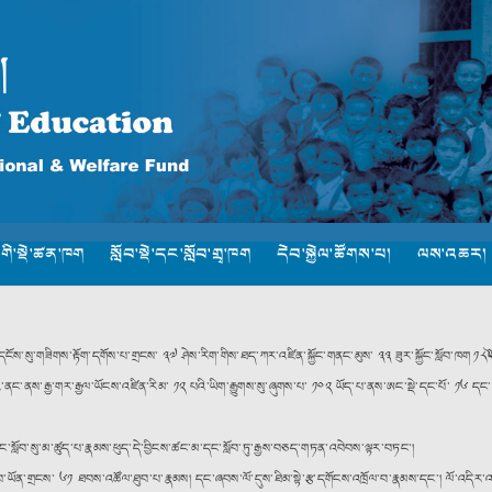
་གི་སྡེ་ཚན་ཁག
སློབ་སྡེ་དང་སློབ་གྲྭ་ཁག
དེབ་སྐྱེལ་ཚོགས་པ།
ལས་འཆར།
ོས་སུ་གཟིགས་རྟོག་དགོས་པ་གྲངས་ ༣༧ ཤེས་རིག་གིས་ཐད་ཀར་འཛིན་སྐྱོང་གནང་མུས་ ༣༣ ཟུར་སྐྱོང་སློབ་ཁག ༡༨༽ཡོ
ྱི་ནང་ནས་རྒྱ་གར་རྒྱལ་ཡོངས་འཛིན་རིམ་ ༡༢ པའི་ཡིག་རྒྱུགས་སུ་ཞུགས་པ་ ༡༠༢ ཡོད་པ་ནས་ཨང་སྡེ་དང་པོ་ ༡༦ དང༌
བ་སུ་མ་ཚུད་པ་རྣམས་ཕུད་དེ་བྱིངས་ཚང་མ་དང་སློབ་ཏུ་རྒྱས་བཅད་གཏན་འབེབས་ལྟར་བཏང༌།
ཆེད་སློབ་ཡོན་གྲངས་ ༦༡ ཐབས་འཚོལ་ཐུབ་པ་རྣམས། དང་ཞབས་ལོ་དུས་ཐིམ་སྟེ་རྩ་དགོངས་འཁྲོལ་བ་རྣམས་དང༌། ལོ་འདིར