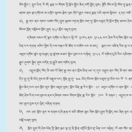
འོས་སྦྱོང༌། དྲུང་ཡིག རི་མོ། སྨན་པ་སོགས་ཀྱི་སློབ་སྦྱོང་ཆེད་བགོ་སྤྲོད་བྱས། ༼དེའི་ཁོངས་ཕྱི་ས
ཞབས་ནས་རྩ་དགོངས་མ་འཁྲོལ་སྟབས་རྗེས་ལུས་ཤོར་༽ ཟུར་བཅད་སྨན་པའི་ཞབས་སྟེགས་ ༢ དང་བཟོ་
༤༽ རྒྱ་གར་ནང་གསར་བཙས་བོད་ཕྲུག་རྣམས་གཏན་སློབ་ཁག་ཏུ་སློབ་འཇུག་གི་སློབ་གྲོན་ཐབས་ཤེས་རྒྱུ
ཁོངས་ཁྱོན་བསྡོམས་སློབ་ཕྲུག ༣༨༩ སློབ་འཇུག་བྱས།
དམིགས་བསལ་དོ་སྣང་དགོས་པ་ཞིག་ལ་ཕྱི་ལོ་ ༡༩༧༥ ནས་ ༡༩༨༤ བར་ཤེས་རིག་གིས་སློབ་འཇུག་ངོས་
ཡིན་པར་གཏན་འཁེལ་གྱིས་དེ་ལས་བརྒལ་མི་ཆོག་པ་བཟོས་པར་མ་ཟད། ལྷག་པར་འཛིན་རིམ་ལྔ་པ་མན་ག
འཇུག་དགོས་ཚུལ་མུ་མཐུད་ཨུ་ཚུགས་མཐར་སྐྱེལ་བྱས་པར་བརྟེན། ༡༩༨༥ ལོ་གཅིག་པུའི་རིང་དམིག
རྒྱུར་ཤུགས་སྐྱེད་ནུས་འདོན་བྱ་རྒྱུའི་ཐག་གཅོད་བྱས།
༥༽ འབྲུག་སྡོད་བོད་མི་མང་པོ་ཞིག་རྒྱ་གར་ནང་སྤོས་ཟིན་ཡང་ད་དུང་འབྲུག་ནང་བོད་མི་གང་ཙམ་ཡ
དེར་ཕྲུ་གུ་ཇི་ཡོད་གྲངས་ཐོ་བསྡུས་པར། ཁྱོན་ཕྲུ་གུ་ ༤༤ ཡོད་ཁོངས་སློབ་འཇུག་བྱ་འོས་རང་ལོ་ ༦
སྐྱེལ་ཆེད་ཁར་ཤང་སློབ་གྲྭར་སློབ་འཇུག་བྱས། སློབ་ཡོན་ཟླ་རེར་སྒོར་ ༨༠ འབུལ་དགོས་པ་ནས་སྒ
ཐོག་ཤེས་རིག་ལས་ཁུངས་ནས་དམིགས་བསལ་ཕོགས་སྣོན་ཟླ་རེར་སྒོར་ ༡༠༠ རེ་གནང༌། འབྲུག་ཁ་ས་ཁ
གང་ཐུབ་བྱས་དང་བྱེད་བཞིན་གནས།
༦༽ ཁར་ཤང་སློབ་གྲྭར་ས་གནས་དགེ་རྒན་ཕ་མའི་ཚོགས་ཆུང་གིས་སློབ་ཕྲུག་གི་སྡོད་ཁང་ཞིག་ཟུར་འཛ
བསྐོ་བཞག་བྱས།
༧༽ སློབ་ཕྲུག་གི་ཤེས་ཡོན་གྱི་རྩིག་རྨང་ལྟ་བུ་ནི་སྔོན་འགྲོའི་སློབ་གྲྭ་ཡིན་པར་བརྟེན། ལོ་ཤས