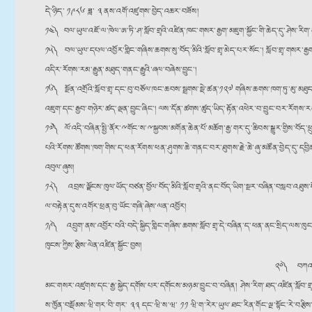
དེ་ཉིད་ ༡༩༨༦ ཟླ་ ༣ ནས་འགོ་འཛུགས་བྱེད་འཆར་བཟོས།
༡༤༽ བལ་ཡུལ་འཇོ་ལ་ཁེལ་ཨ་ཏི་ཤ་སློབ་གྲྭའི་འཛིན་ཁང་གསར་རྒྱག་མཇུག་སྐྱོང་གི་ཆེད་དུ་ཤེས་ར
༡༥༽ བལ་ཡུལ་དཔལ་འབྱོར་གླིང་གཞིས་ཆགས་སུ་བོད་མིའི་སློབ་གྲྭ་མེད་པར་སོང༌། སློབ་གྲྭ་གསར་རྒ
འདིར་རོགས་རམ་རྒྱུན་མཐུད་གནང་རྒྱུའི་ཞལ་བཞེས་བྱུང༌།
༡༦༽ སྔོན་འགྲོའི་སློབ་གྲྭ་དང་བུ་བཅོལ་ཁང་ཆབས་སྦྲགས་སྡེ་ཚན་༡༢༧ གཞིས་ཆགས་ཁག་ཏུ་མུ་མཐུད་
འཇུག་དང་རྒྱབ་གཉེར་ཚད་ལྡན་བྱུང་ཞིང༌། ལས་དོན་ཚགས་ཚུད་ཡིད་རྟོན་འཕེར་བ་བྱུང་བར་རོགས
༡༧༽ ལོ་འདི་བཞིན་སྤྱི་ནོར་ྋགོང་ས་ྋསྐྱབས་མགོན་ཆེན་པོ་མཆོག་རྒྱ་གར་དུ་ཆིབས་སྒྱུར་གྱིས་བོད
པའི་རོགས་ཚོགས་ཁག་གིས་ད་ཕན་རོགས་ཕན་ཤུགས་ཆེ་གནང་བར་ཐུགས་རྗེ་ཆེ་ཞུ་མཚོན་བྱེད་དུ་དབྱིན་
འབུལ་ཞུས།
༡༨༽ འབྲས་ལྗོངས་ཁུལ་ཡོད་བཙན་བྱོལ་བོད་མིའི་སློབ་གྲྭའི་ནང་བོད་ཡིག་སྔར་བཞིན་བསླབ་འཐུ
ལ་བརྟེན་དུས་འགོར་ཕྲན་བུ་ཡོང་གཞི་ཞེས་ལན་འབྱོར།
༡༩༽ འབྲུག་ནས་འབྱོར་བའི་བདེ་སྐྱིད་གླིང་གཞིས་ཆགས་སློབ་གྲྭ་དེ་བཞིན་ད་ཕན་ནང་སྲིད་ལས་ཁ
ཁུངས་ཀྱིས་རྩིས་ལེན་འཛིན་སྐྱོང་བྱས།
༢༠༽ བཀའ་ཤག
མང་གསར་འཛུགས་དང་རྒྱ་སྐྱེད་དགོས་པར་དགོངས་མཉམ་བྱུང་བ་བཞིན། ཤེས་རིག་ཐད་འཛིན་སློབ་ག
ས་ཁྱོན་བསྡོམས་ཝི་གར་བི་གར་ ༣༣ དང་ཝི་ས་ཝ་ ༡༡ ཝི་ག་རེར་ཡུལ་ཐང་རིན་གོང་ལྔ་སྟོང་རེ་བརྩི