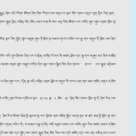
ྟཔྱྟྣཔྱ ཞེས་པའི་རོགས་ཚོགས་ཤིག་གིས་རོགས་རམ་གནང་བ་ལྟར་གོང་གསལ་དངུལ་བུན་ཕྱིར་ལེན་བྱས།
གསར་སྐྲུན་བྱེད་བཞིན་ཡོད་ཐོག འཇར་མན་མི་སབ་འབུ་སེག་ཚོགས་པར་འབོད་སྐུལ་ཞུས་འབྲས་སློབ་གྲྭ་
ན་ལྟར་བེད་སྤྱོད་ཚུལ་མཐུན་ཞུས་ཏེ་རྩིས་ཁྲ་ཁམས་དྭངས་བཟོས་པར་རྒྱ་གར་གཞུང་གི་རྩིས་པས་ཞིབ་
 ༢༥ འཁོར་བའི་དུས་ཚིགས་ཡིན་པར་བརྟེན། མགོན་པོ་གང་གི་མཛད་རྗེས་དང་རྒྱ་གར་གཞུང་མང་གིས་མཚོན་
ང་འབྲེལ་ཆགས་གནས་ཚུལ་བསྡུས་བཀོད་དེབ་ཆུང་གསར་སྒྲིག་གིས་དེབ་གྲངས་ ༣༠༠༠ པར་སྐྲུན་འགྲེམས་
་ཡོང་བ་ཞེས་ཞུས་པར། དོན་རྩ་འདི་བཞིན་འབྲས་ལྗོངས་གཞུང་གི་བཀའ་ཤག་ནས་ཐག་གཅོད་གནང་དགོས་
འི་བཀོད་ཁྱབ་ཕེབས་དགོངས་ལྟར་ ༡༩༨༥ ཟླ་ ༨ ཚེས་ ༢༡ ཉིན་གོང་གསལ་སློབ་གྲྭ་དེ་ཤེས་རིག་ལས་
༌།
ཤེས་རིག་ཚོགས་ཆེན་གྱི་སྐབས་སུ་རང་ཕྱོགས་ནས་འཛིན་སྐྱོང་འགན་ཁུར་ཆ་ཚང་ཅན་གྱི་སློབ་གྲྭ་གང་
ྱས་གཏོང་གཏན་འཁེལ་ཏེ། ས་གནས་བརྒྱ་དཔོན་འགོ་འཐུས་བཅས་པར་འབོད་སྐུལ་རིམ་མཛད་མཐར་གཞིས་
སློབ་གྲྭའི་ཐབ་ཚང་དང་སྤྱོད་ཁང་གསར་སྐྲུན་ཟིན་ཐོག རིམ་པས་དཔེ་མཛོད་དང་ལས་ཤག འཛིན་ཁང་འཕར་