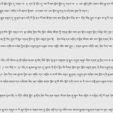
ོག་ཏུ་སྨན་པའི་སློབ་སྦྱོང་དུ་བཏང་བ་ ༢ དང་ཉི་ཧོང་དུ་ལས་རིགས་སློབ་སྦྱོང་དུ་བཏང་བ་ ༥ ཡང་ཚུད༽ གོང་གསལ་ཐོག་རྒྱ་
སྐྲུན་འཆར་འགོད་པའི་ཞབས་སྟེགས་ ༣ བཅས་པར་ཡང་སློབ་ཕྲུག་དྲག་འདེམས་བྱས་ཏེ་བཏང༌།
ན་མཐུད་དུ་ཞུ་མུས་ལྟར་འདི་ལོ་ཕྱི་ནང་རོགས་ཚོགས་ཁག་ནས་ཁྱོན་སློབ་ཡོན་༣༠༠ དོན་སོན་བྱུང་བ་ལྟར་མ་སུ་རི་དང་
སྦྱོར་གནང་བར་རྩ་འཛིན་གྱིས་བོད་སློབ་འཛིན་ཚོགས་ཀྱི་གཏན་སློབ་ཁག་ནང་སློབ་འཇུག་བྱེད་བཞིན་ཡོད་ཀྱང༌། ༡
ྱི་བོད་ཕྲུག་ལོ་ཆུང་གཏན་སློབ་ཏུ་སློབ་འཇུག་བྱས་ཚེ། ཤེས་ཡོན་དང་འཕྲོད་བསྟེན་སོགས་ཚང་མར་སྐྱོན་གནད་ཆེ
ས་བསལ་དགོངས་བཞེས་ཀྱིས་སློབ་འཇུག་བྱས་འཐུས་བཀའ་འཁྲོལ་ཐོབ་ཙམ་བྱུང༌། གནས་སྟངས་འདིའི་ཐད་ཤེས་རིག་ལས་ཁ
ོད་པའི་ཁོངས་སྤ་གྲོ་གཞིས་ཆགས་སུ་བོད་མིའི་སློབ་གྲྭ་ཟུར་འཛུགས་བྱ་རྒྱུར་འབྲུག་གཞུང་གིས་དགག་བྱ་བྱེད་པར
 ནས་ ༩ བར་སོན་པ་ ༡༩ ཡོད་པ་རྣམས་རྒྱ་གར་དུ་བླངས་ཏེ་རྡོར་གླིང་མི་རིགས་སློབ་གྲྭར་སློབ་འཇུག་བྱས། དེ་མིན་འབ
ོར་ ༥༠ ཤེས་རིག་ལས་ཁུངས་ཀྱིས་ནར་གཏོང་དང་འཕྲོས་ཕ་མ་སོ་སོས་འབུལ་རྒྱུ་བྱས། འབྲུག་ཁུལ་གཞིས་ཁག་སློབ་དགེ་ར
་གཞིས་ཆགས་དང་འཇིགས་མེད་ནང་གཞིས་ཆགས་སློབ་གྲྭ་སོ་སོར་སློབ་དགེ་འཕར་མ་རེ་འཕར་བསྐོ་བྱས་འཐུས་བཀའ་འཁྲ
ུགས་བྱས་ཡོད་པ་དེའི་འཛིན་སྐྱོང་ལྟ་རྟོག་ཤེས་རིག་ནས་གནང་རོགས་ཞེས་ཞུ་སྐུལ་རིམ་འབྱོར་ལ་བརྟེན་འདི་ལོ་ནས
་གོང་ནས་རྒྱ་གར་གཞུང་ལ་རེ་སྐུལ་གྱིས་ས་གནས་ཁག་ཏུ་སྔོན་འགྲོ་དང་བུ་བཅོལ་ཁང་ཆབས་སྦྲགས་བརྒྱ་ཕྲག་བརྒལ་བ་ཟུར་