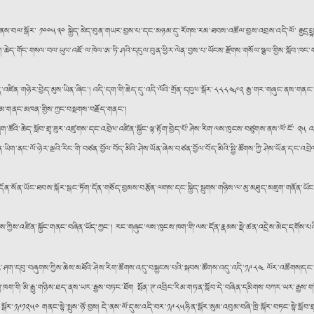
ིག་ནས་བལ་སྒོར་ ༡༠༠༥༣༠ སྐྱེད་མེད་བུན་གཡར་བྱས་པ་དང་མཉམ་དུ་རོགས་རམ་ཐབས་འཚོལ་བྱས་འབྲས་འདི་ལོ་ རྒྱདྲཔྲ
ྱག་ཆེད་གོང་གསལ་བལ་ཡུལ་འཇོ་ལ་ཁེལ་ཨ་ཏི་ཤའི་དངུལ་བུན་ཕྱིར་ལེན་བྱས་པ་ཡོངས་རྫོགས་གསོལ་སྩལ་གྱིས་སློབ་ཁང་
འཛིན་གཉེར་བྱེད་མུས་ཡིན་ཞིང༌། འདི་དག་གི་ཆེད་དུ་འདི་ལོའི་གྲོན་དངུལ་སྒོར་༨༨༨༤༩༢ རྒྱ་གར་གཞུང་ནས་གནང་སོ
་རམ་གནང་མཁན་གྱིས་ཀྱང་བསྔགས་བརྗོད་གནང༌།
་ཕྲུག་ཚོའི་ཆེད་སློབ་གྲྭ་ཟུར་འཛུགས་དང་འབྲེལ་འཛིན་སྐྱོང་ལྟ་རྟོག་བྱེད་པོ་ཤེས་རིག་ལས་ཁུངས་བཙུགས་ནས་ལོ་ངོ་
ཡིག་ནང་ལོ་ཉེར་ལྔའི་རིང་གི་བཙན་བྱོལ་བོད་མིའི་ཤེས་ཡོན་ཞེས་བཙན་བྱོལ་བོད་མིའི་སྤྱི་ཚོགས་ཀྱི་ཤེས་ཡོན་ད
ས་དོན་སོན་ཡོང་ཐབས་སྐོར་སྒང་ཏོག་དོན་གཅོད་བྱམས་བརྩོན་ལགས་དང་སྐྱིད་སྦུགས་གཉིས་ལ་མུ་མཐུད་མཇུག་གནོན
ུངས་ཀྱིས་འཛིན་སྐྱོང་གནང་བཞིན་ཡོད་ཀྱང༌། རང་གཞུང་ལས་ཁུངས་ཁག་གི་ལས་དོན་རྣམས་སྡེ་ཚན་འདྲེས་མེད་དགོས་པ
་དབུ་བཞུགས་ཀྱིས་ཆེས་མཐོའི་ཤེས་རིག་ཚོགས་འདུ་བསྐྱངས་པའི་སྐབས་ཚོགས་འདུ་འདི་༡༩༨༤ ལོར་འཚོགས།དང
ྲྭ་ཁག་གི་མི་རྒྱུ་གཉིས་ཐད་ནས་ཡར་རྒྱས་བཏང་ཐོག སྤོན་ཊ་འབྲིང་རིམ་གཏན་སློབ་དེ་བཞིན་དམིགས་བཀར་ཡར་རྒ
ས་སྒོར་༡༩༡༢༥༠ གནང་སྟེ་སྤུས་ཉོ་བྱས། དེ་ནས་ལོ་དུས་འདི་བར་༡༩༨༥ཧིན་སྒོར་སུམ་འབུམ་བཞི་ཁྲི་སྐོར་བཏང་སྟེ་