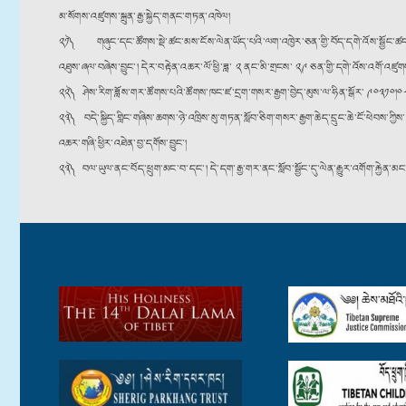
མ་སོགས་འཛུགས་སྐྲུན་རྒྱ་སྐྱེད་གནང་གཏན་འཁེལ།
༢༡༽ གཞུང་དང་ཚོགས་སྡེ་ཚང་མས་ངོས་ལེན་ཡོད་པའི་ལག་འཁྱེར་ཅན་གྱི་བོད་དགེ་འོས་སྦྱོང་ཚད་ལྡན་ཞི
འཐུས་ཞལ་བཞེས་བྱུང༌། དེར་བརྟེན་འཆར་ལོ་ཕྱི་ཟླ་ ༢ ནང་མི་གྲངས་ ༢༩ ཅན་གྱི་དགེ་འོས་འགོ་འ
༢༢༽ ཤེས་རིག་ཟློས་གར་ཚོགས་པའི་ཚོགས་ཁང་ཛ་དྲག་གསར་རྒྱག་བྱེད་མུས་ལ་ཧིན་སྒོར་ ༩༠༣༡༠།༠༨ ས
༢༣༽ བདེ་སྐྱིད་གླིང་གཞིས་ཆགས་ཉེ་འཁྲིས་སུ་གཏན་སློབ་ཅིག་གསར་རྒྱག་ཆེད་དྲུང་ཆེ་ངོ་ཕེབས་ཀྱི
འཆར་གཞི་ཕྱིར་འཐེན་བྱ་དགོས་བྱུང༌།
༢༣༽ བལ་ཡུལ་ནང་བོད་ཕྲུག་མང་བ་དང༌། དེ་དག་རྒྱ་གར་ནང་སློབ་སྦྱོང་དུ་ལེན་རྒྱུར་འགོག་རྐྱེན་མང