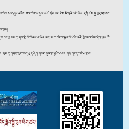
ལ་རིམ་པར་ཞུས་འབྲེལ་ཝ་ཎ་ལེགས་སྦྱར་མཐོ་སློབ་ཁང་གིས་དེ་ལྟའི་མཐོ་རིམ་དགེ་འོས་སྐྱ་ཁྱརྟའཛུགས་
ར་བྱས།
ཅར་སྐབས་རྒྱ་གར་གྱི་མི་ཁོངས་མ་ཡིན་པར་ས་ཆ་ཚོང་བསྒྱུར་མི་ཆོག་པའི་ཁྲིམས་གཞིས་རྐྱེན་བྱས་ཏེ་
ན་ས་ཁུལ་དུ་གཏན་སློབ་ཚད་ལྡན་ཞིག་གསར་སྐྲུན་བྱ་རྒྱུའི་འཆར་གཞི་གཏན་འཁེལ་བྱས།