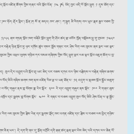
གར་བོད་སློབ་འཛིན་ཚོགས་ཀྱིས་གནང་བའི་སློབ་ཡོན་ ༡༤ ༼༡༥ ཡོད་ཀྱང་འདི་ལོ་སློབ་ཕྲུག ༡ དུས་ཐོག་དང་
ཌལ་ཧོར། རྡོར་གླིང༌། སྤོན་ཊ། སོ་ན་མདའ། ཁར་ཤང༌། ཀ་སྦུག མི་རིགས། བལ་ཡུལ་རྣམ་རྒྱལ་བཅས་ཀྱི་
༩༨༥ ནས་གཏན་སློབ་ཁག་བཞིའི་སློབ་ཕྲུག་གི་ཤོང་ཚད་རྩ་འབོར་ཁྱོན་བསྡོམས་ཕྲུ་གུ་གྲངས་ ༡༤༥༠
་བར་བརྟེན་ཉིན་སློབ་ཏུ་ཉར་དགོས་ཚུལ་གསར་སྤྲོས་གནང་བར་ཤེས་རིག་ལས་ཁུངས་ནས་སྔར་ལམ་ལྟར་
ུངས་ཀྱིས་འཕྲལ་ཕུགས་གཉིས་ཀར་བསམ་གཞིགས་ཀྱིས་བོད་ཕྲུག་སྔར་ལམ་ལྟར་སློབ་འཇུག་ཆོག་པ་བྱ་
་མ་ཟད། ཁུལ་དེར་འབྲུག་པའི་སློབ་གྲྭ་ཡང་མེད་པར་བཅས་དཀའ་ངལ་ཉིས་བརྩེགས་ལ་བརྟེན་གཞིས་ཆགས་
ྲུག་ཁུལ་བོད་མིའི་གཞིས་ཆགས་ཁག་ནས་འཛིན་རིམ་ལྔ་པ་ཡན་ཐོན་པ་ ༡༢ འདུག་པ་རྣམས་སློབ་སྦྱོང་མཇུག་
ྣམས་ལ་བོད་གཞུང་ནས་གླ་ཕོགས་ཟླ་རེར་སྒོར་ ༣༠༠ རེ་དང་འབྲུག་གཞུང་ནས་སྒོར་ ༡༠༠ རེ་གནང་མུས་
ོལ་དང་སྦྲགས་གླ་ཕོགས་སྒོར་ ༤༠༠ རེ་གནང་བ་བཅས་འབྲུག་ཁུལ་བོད་མིའི་ཤེས་ཡོན་ལ་ལྟ་སྐྱོང་
་ཤེས་རིག་ལས་ཁུངས་ཀྱིས་རྩིས་ལེན་དང་སྦྲགས་སྡོད་ཁང་འགན་འཛིན་དང་རྩིས་པ་བཅས་ལས་བྱེད་གཉིས་
འཛུགས་ཟིན་ཡང༌། དེ་དག་གི་ནང་དུ་སྔོན་འགྲོའི་དགེ་རྒན་ཚད་ལྡན་ལྡང་ངེས་མེད་པའི་དཀའ་ངལ་ཆེན་པོ་