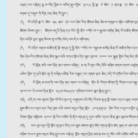
འཕྲད་པར་བརྟེན། དྷ་ས་བོད་ཁྱིམ་ལ་འབོད་སྐུལ་གྱིས་ ༡༩༨༥ ཕྱི་ཟླ་ ༧ ཚེས་ ༡ ནས་ཟླ་ ༡༡ ཚེས་ ༣༠ བར
མཉམ་དུ་བསྐུར་ཏེ་དོན་ཕན་ཆེན་པོ་བྱུང༌།
༨༽ ལོ་འདིའི་ཟླ་༦ ཚེས་ ༢༤ ནས་ ༢༦ བར་ཤེས་རིག་ཚོགས་ཆེན་ཐེངས་གསུམ་པ་སྐོང་འཚོགས་བྱས་ཤི
ཚོགས་ཕེབས་བྱུང༌། ཚོགས་འདུའི་ཉིན་དང་པོར་སྤྱི་ནོར་ྋགོང་ས་ྋསྐྱབས་མགོན་ཆེན་པོ་མཆོག་ཚོགས
དེབ་འདིའི་ཟུར་རྒྱན་ཁོངས་སུ་བཀོད་ཡོད་པས་དེར་གཟིགས།
༩༽ ལོ་འདིར་གནས་མཆོག་རྡོ་རྗེ་གདན་དུ་སྤྱི་ནོར་ྋགོང་ས་ྋསྐྱབས་མགོན་ཆེན་པོ་མཆོག་གིས་དཔ
གིས་ཤེས་རིག་ཚོགས་ཆེན་ཐོག་སྩལ་བའི་བཀའ་སློབ་དེབ་ཆུང་གྲངས་ ༡༠༠༠ པར་སྐྲུན་གྱིས་རིན་མེད་ཐོ
༡༠༽ ལོ་སྔོན་མའི་ལས་དོན་ནང་གསལ་བཞིན། མ་ན་ལི་ཁུལ་བོད་མིའི་གཞིས་ཆགས་གསར་འཛུགས་གནང་རྒ
འཁེལ་གྱིས་ཀུ་ལུའི་སློབ་གྲྭ་དེ་བཞིན་འཛིན་རིམ་བརྒྱད་པར་གནས་སྤར་ཆེད་འདི་ལོ་དགོས་ངེས་འཛི
༡༡༽ ལོ་སྔོན་མ་ཁག་གི་ལས་དོན་ནང་གསལ་བ་བཞིན། ནོར་ཝེ་རོགས་ཚོགས་ཀྱི་རོགས་རམ་བསྐྱར
༣༠༠༠༠༠ ཡི་འབབ་ཧིན་སྒོར་ ༣༨༡༡༧༤༤།༠༩ དམིགས་བསལ་སྩལ་སྨིན་བྱུང༌།
༡༢༽ འདི་ག་ལས་ཁུངས་ཀྱིས་ཡོ་རོབ་ཁུལ་དུ་བཞུགས་པའི་བོད་རིགས་རྟའུ་བློ་བཟང་དཔལ་ལྡན་ལགས་སུ
སྤུས་ཚོང་ངལ་ཁུར་དང་ལེན་བྱས་པའི་འབབ་དངུལ་ཧིན་སྒོར་ ༩༠༢༢༢།༥༠ ཤེས་རིག་ལ་ཕུལ་འབྱོར་
ལེགས་ཁྱོན་བསྡོམས་ ༣༠༠༠ ལྡི་ལིར་བཟོས་ཏེ་རྡོར་གདན་དུ་དུས་འཁོར་དབང་ཆེན་སྩལ་སྐབས་སོ
༡༣༽ བལ་ཡུལ་ཁུལ་གྱི་སློབ་གྲྭ་སྔར་ཡོད་ཡར་རྒྱས་ཚགས་ཚུད་ཐོག་གཏན་སློབ་ཚད་ལྡན་ཁ་ཤས་གསར་འཛུ
གཉིས་ཀ་ཡར་རྒྱས་འབུར་ཐོན་བྱུང་བར་བརྟེན། སློབ་འཇུག་བྱེད་མཁན་མང་དུ་སོང་བའི་དགོས་མཁོ་