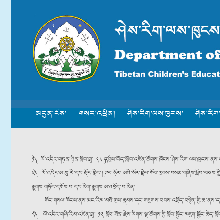
མདུན་ངོས།
གསར་འཕྲིན།
ཤེས་རིག་ལས་ཁུངས།
ཤེས་རིག
༡༽ ལོ་འདིར་གཏན་ཉིན་སློབ་གྲྭ་ ༨༨ ༼དབུས་བོད་སློབ་འཛིན་ཚོགས་ཁོངས་ཤེས་རིག་ལས་ཁུངས་ནས་དང
༢༽ ལོ་འདིར་མ་སུ་རི་དང་རྡོར་གླིང༌། ཌལ་ཧོར། མའི་སོར་བྷེལ་ཀོབ་ལུགས་བསམ་གཞིས་སློབ་བཅས་ཀ
རྒྱུགས་གཏོང་དགོས་པ་དང་ཡིག་རྒྱུགས་མ་འཕྲོད་པ་ཡིན།
གོང་གསལ་ཁོངས་ནས་ཨང་རིམ་མཐོ་གྲས་རྣམས་དང་གཟུགས་བབས་འཕྲོད་བསྟེན་གྱི་ཆ་ནས་དང་སློ
༣༽ ལོ་འདིར་གཞི་རིམ་འཛིན་གྲྭ་ ༡༢ སློབ་ཐོན་རྗེས་རིགས་སྣ་ཚོགས་ཀྱི་སློབ་སྦྱོང་མཇུག་སྐྱོང་