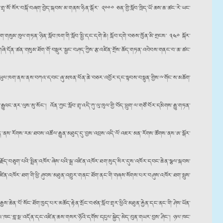
སློབ་གྲྭ་སོ་སོར་བསྐོ་བཞག་བྱེད་སྐབས་མ་གནས་ཧིན་སྒོར་ ༢༠༠༠ ཅན་གྱི་སློབ་ཁྲིད་ཡོ་ཆས་ཆ་ཚང་རེ་ཡང་
མ་ཁུལ་གཏན་ཉིན་སློབ་ཁག་གི་སློབ་སྤྱི་དང་དགེ་ཆེ། སློབ་དགེ་བཅས་ཁྱོན་མི་གྲངས་ ༣༤༠ སྐོར་
ོས་གཞི་དོན་ཚན་གསུམ་ཐོག་གོ་བསྡུར་སྦྱང་བཤད་ཀྱིས་རྩ་འཛིན་གྲོས་ཆོད་གཏན་འབེབས་གནང་བ་ཆ་ཚང་
་རྒྱལ་ཡུལ་ཁག་ནས་ནས་བཀའ་དབང་ཞུ་མཁན་ཕོན་ཆེ་བཅར་འབྱོར་དང་སྟབས་བསྟུན་གྱིས་ྋགོང་ས་མཆོག་
ལུས་སུ་སོང༌། འོན་ཀྱང་སློབ་གྲྭ་འདི་ཀུ་ལུ་ཁུལ་གྱི་བོད་ཕྲུག་ལ་གཙོ་བོར་དམིགས་རྒྱུ་གཏན་
ནས་རོགས་རམ་ཐབས་འཚོལ་རྒྱུན་མཐུད་དུ་བྱས་འབྲས་འདི་ལོ་འཇར་མན་རོགས་ཚོགས་ནས་ཨ་སྒོར་
རྗོད་བཅུག་པའི་སྤྲིན་འཁོར་ཞེས་པའི་སྒྲ་འཛིན་འཁོར་ཐག་སུད་སིར་དུས་འཁོར་དབང་ཆེན་སྩལ་སྐབས་
འཛིན་འཁོར་ཐག་གི་ཕྱི་ཤུབས་མཐུན་འགྱུར་གནང་ཐོག་ནང་གི་གཞས་སོགས་པར་བཤུས་འཁོར་ཐག་སྤུས་
ཆེན་པོ་སོང་ཐོག་ཁྱད་པར་མཆོད་རྟེན་སྲོང་བཙན་སློབ་གྲྭར་ཕྱིའི་མཐུན་རྐྱེན་དང་ནང་གི་ཤེས་ཡོན་
ཉིས་ཁང་གླ་སྔ་འདོན་དང་འཛིན་ཆས་གསར་ཉོའི་དགོས་དངུལ་སྐྱེད་མེད་བུན་གཡར་བྱས་ཤིང༌། ཉལ་ཁང་