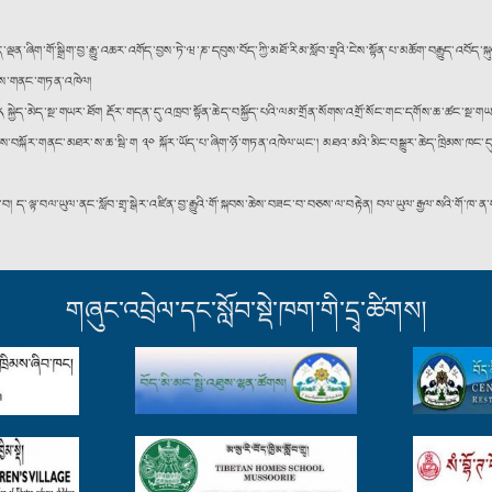
ག་གོ་སྒྲིག་བྱ་རྒྱུ་འཆར་འགོད་བྱས་ཏེ་ཝ་ཎ་དབུས་བོད་ཀྱི་མཐོ་རིམ་སློབ་གྲྭའི་ངེས་སྟོན་པ་མཆོག་བརྒྱུད་འབོད་སྐུ
ཛུགས་གནང་གཏན་འཁེལ།
ྐྱེད་མེད་སྔ་གཡར་ཐོག རྡོར་གདན་དུ་འཁྲབ་སྟོན་ཆེད་བསྐྱོད་པའི་ལམ་གྲོན་སོགས་འགྲོ་སོང་གང་དགོས་ཆ་ཚང་སྔ་གཡ
ས་ས་བསྐོར་གནང་མཐར་ས་ཆ་སྦི་ག ༣༠ སྐོར་ཡོད་པ་ཞིག་ཉོ་གཏན་འཁེལ་ཡང༌། མཐའ་མའི་མིང་བསྒྱུར་ཆེད་ཁྲིམས་ཁང་དུ་བ
་བ། ད་ལྟ་བལ་ཡུལ་ནང་སློབ་གྲྭ་སྒེར་འཛིན་བྱ་རྒྱུའི་གོ་སྐབས་ཆེས་བཟང་བ་བཅས་ལ་བརྟེན། བལ་ཡུལ་རྒྱལ་སའི་གོ་ཁ་
གཞུང་འབྲེལ་དང་སློབ་སྡེ་ཁག་གི་དྲྭ་ཚིགས།