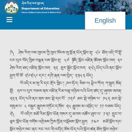
English
༡༽ ཤེས་རིག་ལས་ཁུངས་ཀྱི་ཁྱབ་ཁོངས་སུ་སྔོན་ཡོད་སློབ་གྲྭ་ ༨༦ ཐོག་འདི་ལོ་གྷོ་
པར་པུར་བོད་ཁྱིམ་བསྣན་པས་སློབ་གྲྭ་ ༨༧ ༼བོད་སློབ་འཛིན་ཚོགས་སློབ་ཁག ༣༠
ཤེས་རིག་ཐད་འཛིན་སློབ་ཁག ༣༢ ཟུར་སྐྱོང་སློབ་ཁག ༢༥༽ ཡོད་པའི་ནང་སློབ་
ཕྲུག་ཕོ་མོ་ ༢༦༣༦༩ དང༌། དགེ་རྒན་ལས་བྱེད་ ༢༣༥༣ ཡོད།
ལོ་འདིར་མ་སུ་རི་དང་རྡོར་གླིང༌། ཌལ་ཧོར། སིམ་ལ། བྷེལ་ཀོབ། ཀ་སྦུག མོན་
གྷོ། ཧར་པ་པུར་བཅས་ནས་འཛིན་རིམ་བཅུ་གཉིས་པའི་ཡིག་ཚད་དུ་ཞུགས་མཁན་
༢༢༣ ཡོད་པའི་ནང་ནས་ཨང་སྡེ་དང་པོ་ ༡༢༧ ཨང་སྡེ་གཉིས་པ་ ༡༥༢ ཨང་སྡེ་
གསུམ་པ་ ༨ བསྐྱར་རྒྱུགས་གཏོང་དགོས་ ༢༥ རྒྱུགས་མ་འཕྲོད་པ་ ༡༡ བཅས་ཡོད།
༢༽ ལོ་འདིར་མཐོ་རིམ་སློབ་ཡོན་གསར་དུ་ཐབས་འཚོལ་ཐུབ་པ་ ༡༣༡ བྱུང་བ་
ལྟར་སློབ་ཡོན་བགོས་འགྲེམས་ཀྱིས་ཁྱོན་བསྡོམས་སློབ་ཕྲུག ༡༤༠ མཐོ་སློབ་དང་
སློབ་གཉེར་ཁང་ནང་རང་རང་གི་འདོད་མོས་ཡོད་པའི་སློབ་ཚན་ཐོག་སློབ་གཉེར་