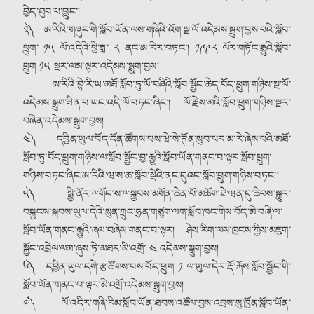
བྱེད་ཐུབ་པ་བྱུང༌།
༣༽ ཨ་རིའི་གཞུང་གི་སློབ་ཡོན་ལས་གཞིའི་འོག་སྔ་ལོ་འདེམས་སྒྲུག་བྱས་པའི་སློབ་
ཕྲུག་ ༡༥ ལོ་འདིའི་ཕྱི་ཟླ་ ༨ ནང་ཨ་རིར་བཏང༌། ༡༩༩༨ ལོར་གཏོང་རྒྱུའི་སློབ་
ཕྲུག ༡༥ སྔར་ལམ་ལྟར་འདེམས་སྒྲུག་བྱས།
ཨ་རིའི་བྷེ་རི་ཡ་མཐོ་སློབ་ཏུ་ལོ་བཞིའི་སློབ་སྦྱོང་ཆེད་བོད་ཕྲུག་གཉིས་སྔ་ལོ་
འདེམས་སྒྲུག་ཟིན་པ་ཡང་འདི་ལོ་བཏང་ཞིང༌། ལོ་རྗེས་མའི་སློབ་ཕྲུག་གཉིས་སྔར་
བཞིན་འདེམས་སྒྲུག་བྱས།
༤༽ དབྱིན་ཡུལ་བོད་དོན་ཚོགས་པས་ཝེ་སེ་ཊོན་སུབ་པར་མ་རེ་ཞེས་པའི་མཐོ་
སློབ་ཏུ་བོད་ཕྲུག་གཉིས་ལ་སློབ་སྦྱོང་བྱ་རྒྱུའི་སློབ་ཡོན་གནང་བ་ལྟར་སློབ་ཕྲུག་
གཉིས་བཏང་ཞིང་ཨ་རིའི་ཝ་ས་ཆ་སློབ་སྡེའི་ནང་དུའང་སློབ་ཕྲུག་གཉིས་བཏང༌།
༥༽ སྤྱི་ནོར་ྋགོང་ས་ྋསྐྱབས་མགོན་ཆེན་པོ་མཆོག་ཐེ་ཝན་དུ་ཆིབས་སྒྱུར་
བསྐྱངས་སྐབས་ཡུལ་དེའི་སུན་ཀྲུང་ཧྲན་གཙུག་ལག་སློབ་ཁང་གིས་བོད་མི་བཞི་ལ་
སློབ་ཡོན་གནང་རྒྱུའི་ཞལ་བཞེས་གནང་བ་ལྟར། ཤེས་རིག་ལས་ཁུངས་ཀྱིས་མཇུག་
སྐྱོང་འབྲེལ་ལམ་ཞུས་ཏེ་མཐར་མི་འགྲོ་ ༤ འདེམས་སྒྲུག་བྱས།
༦༽ དབྱིན་ཡུལ་དགེ་རྩ་ཚོགས་པས་བོད་ཕྲུག ༡ ལ་ཡུལ་དེར་རྡོ་རྐོས་སློབ་སྦྱོང་གི་
སློབ་ཡོན་གནང་བ་ལྟར་མི་འགྲོ་འདེམས་སྒྲུག་བྱས།
༧༽ ལོ་འདིར་གཞི་རིམ་སློབ་ཡོན་ཐབས་འཚོལ་བྱས་འབྲས་སུ་ཁྱོན་སློབ་ཡོན་