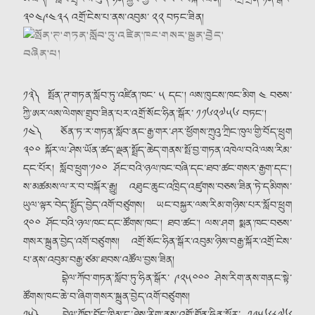
༣༠༤༩༤༣༨ འགྲོ་ངེས་པ་ནས་འབུམ་ ༢༢ བཏང་ཟིན།
༡༣༽ སྤོན་ཊ་གཏན་སློབ་ཏུ་འཛིན་ཁང་ ༥ དང༌། ལས་ཁུངས་ཁང་མིག ༤ བཅས་
ཀྱི་ཨར་ལས་ལེགས་གྲུབ་ཟིན་པར་འགྲོ་སོང་ཧིན་སྒོར་ ༡༡༦༢༧༥༦ བཏང༌།
༡༤༽ ཅོན་ཏ་ར་གཏན་སློབ་ནང་རྒྱ་གར་ཤར་ཕྱོགས་ཀྲུའུ་ཀྲིང་ཁུལ་གྱི་བོད་ཕྲུག
༣༠༠ སྐོར་ལ་ཤེས་ཡོན་ཚད་ལྡན་སྤྲོད་ཆེད་གནས་སྤོ་བྱ་གཏན་འཁེལ་བའི་ལས་རིམ་
དང་པོར། སློབ་ཕྲུག༌༡༠༠ ཤོང་བའི་ཉལ་ཁང་བཞི་དང་ཐབ་ཚང་གསར་རྒྱག་དང༌།
ས་མཚམས་ལ་ར་བ་བསྐོར་རྒྱུ། འཐུང་ཆུང་འཁྲིད་འཛུགས་བཅས་ཟིན་ཏེ་དམིགས་
ཡུལ་ལྟར་བེད་སྤྱོད་བྱེད་འགོ་བཙུགས། ཡང་བསྐྱར་ལས་རིམ་གཉིས་པར་སློབ་ཕྲུག
༢༠༠ ཤོང་བའི་ཉལ་ཁང་དང་ཚོགས་ཁང༌། ཐབ་ཚང༌། ལས་ཤག སྨན་ཁང་བཅས་
གསར་སྐྲུན་བྱེད་འགོ་བཙུགས། འགྲོ་སོང་ཧིན་སྒོར་འབུམ་ཉིས་བརྒྱ་སྐོར་འགྲོ་ངེས་
པ་ནས་འབུམ་བརྒྱ་ཙམ་ཐབས་འཚོལ་བྱས་ཟིན།
བྷེལ་ཀོབ་གཏན་སློབ་ཏུ་ཧིན་སྒོར་ ༩༢༥༠༠༠ ཤེས་རིག་ནས་གནང་སྟེ་
ཚོགས་ཁང་ཆེ་བ་ཞིག་གསར་སྐྲུན་བྱེད་འགོ་བཙུགས།