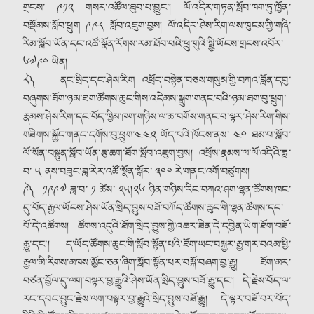
གྲངས་ ༩༡༢ གསར་འཚོལ་ཐུབ་པ་བྱུང༌། ལོ་འདིར་གཏན་སློབ་ཁག་ཏུ་ཁྱོན་
བསྡོམས་སློབ་ཕྲུག ༩༩༨ སློབ་འཇུག་བྱས། ལོ་འདིར་ཤེས་རིག་ལས་ཁུངས་ཀྱི་གཞི་
རིམ་སློབ་ཡོན་དང་འཚོ་སྣོན་རོགས་རམ་ཐོབ་པའི་ཕྲུ་གུའི་སྤྱི་ཡོངས་གྲངས་འབོར་
༦༧༩༠ ཡིན།
༨༽ ནང་སྲིད་དང་ཤེས་རིག འཕྲོད་བསྟེན་བཅས་གསུམ་གྱི་བཀའ་བློན་དབུ་
བཞུགས་ཐོག་ཉམ་ཐག་ཚོགས་ཆུང་གིས་འདེམས་སྒྲུག་གནང་བའི་ཉམ་ཐག་བུ་ཕྲུག་
རྣམས་ཤེས་རིག་དང་བོད་ཁྱིམ་ཁག་གཉིས་ལ་ཆ་བགོས་གནང་བ་ལྟར་ཤེས་རིག་གིས་
གཟིགས་སྐྱོང་གནང་དགོས་བུ་ཕྲུག༌༤༤༢ ཡོད་པའི་ཁོངས་ནས་ ༤༠ ཐམ་པ་སློབ་
ལོ་སོན་བསྟུན་སློབ་ཡོན་རྩ་ཆག་ཐོག་སློབ་འཇུག་བྱས། འཕྲོས་རྣམས་ལ་ལོ་འདིའི་ཟླ་
བ་ ༥ ནས་བཟུང་ཟླ་རེར་འཚོ་སྣོན་སྒོར་ ༣༠༠ རེ་གནང་འགོ་བཙུགས།
༩༽ ༡༩༩༧ ཟླ་བ་ ༡ ཚེས་ ༢༥།༢༦ ཉིན་གཉིས་རིང་བཀའ་ཤག་ལྷན་ཚོགས་ཁང་
དུ་བོད་རྒྱལ་ཡོངས་ཤེས་ཡོན་སྲིད་བྱུས་བཟོ་བཀོད་ཚོགས་ཆུང་གི་ལྷན་ཚོགས་དང་
པོ་དེ་འཚོགས། ཚོགས་འདུའི་ཐོག་སྲིད་བྱུས་ཀྱི་འཆར་ཟིན་དེ་དབྱིན་ཡིག་ཐོག་བཟོ་
རྒྱུ་དང༌། ད་ཡོད་ཚོགས་ཆུང་གི་སློབ་སྟོན་པའི་ཐོག་ཡང་བསྐྱར་རྒྱ་གར་བའམ་ཕྱི་
རྒྱལ་མི་རིགས་མཁས་མྱོང་ཅན་ཞིག་སློབ་སྟོན་པར་བསྐོ་བཞག་བྱ་རྒྱུ། ཐོག་མར་
བཙན་བྱོལ་དུ་ལག་བསྟར་བྱ་རྒྱུའི་ཤེས་ཡོན་སྲིད་བྱུས་བཟོ་རྒྱུ་དང༌། དེ་རྗེས་བོད་ལ་
རང་དབང་བྱུང་རྗེས་ལག་བསྟར་བྱ་རྒྱུའི་སྲིད་བྱུས་བཟོ་རྒྱུ། དེ་ལྟར་བཟོ་བར་བོད་