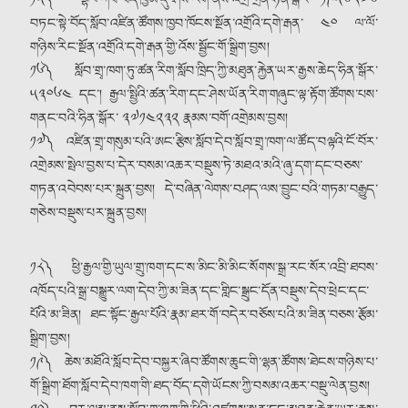
༡༥༽ བྷེལ་ཀོབ་བོད་ཁྱིམ་དུ་ཤེས་རིག་ནས་འགྲོ་གྲོན་ཧིན་སྒོར་ ༡༩༥༦༨༧༦
བཏང་སྟེ་བོད་སློབ་འཛིན་ཚོགས་ཁྱབ་ཁོངས་སྔོན་འགྲོའི་དགེ་རྒན་ ༤༠ ལ་ལོ་
གཉིས་རིང་སྔོན་འགྲོའི་དགེ་རྒན་གྱི་འོས་སྦྱོང་གོ་སྒྲིག་བྱས།
༡༦༽ སློབ་གྲྭ་ཁག་ཏུ་ཚན་རིག་སློབ་ཁྲིད་ཀྱི་མཐུན་རྐྱེན་ཡར་རྒྱས་ཆེད་ཧིན་སྒོར་
༥༣༠༦༤ དང༌། རྒྱལ་སྤྱིའི་ཚན་རིག་དང་ཤེས་ཡོན་རིག་གཞུང་ལྟ་རྟོག་ཚོགས་པས་
གནང་བའི་ཧིན་སྒོར་ ༣༧༡༤༢༣༢ རྣམས་བགོ་འགྲེམས་བྱས།
༡༧༽ འཛིན་གྲྭ་གསུམ་པའི་ཨང་རྩིས་སློབ་དེབ་སློབ་གྲྭ་ཁག་ལ་ཚོད་བལྟའི་ངོ་བོར་
འགྲེམས་སྤེལ་བྱས་པ་དེར་བསམ་འཆར་བསྡུས་ཏེ་མཐའ་མའི་ཞུ་དག་དང་བཅས་
གཏན་འབེབས་པར་སྐྲུན་བྱས། དེ་བཞིན་ལེགས་བཤད་ལས་བྱུང་བའི་གཏམ་བརྒྱུད་
གཅེས་བསྡུས་པར་སྐྲུན་བྱས།
༡༨༽ ཕྱི་རྒྱལ་གྱི་ཡུལ་གྲུ་ཁག་དང་ས་མིང་མི་མིང་སོགས་སྒྲ་རང་སོར་འབྲི་ཐབས་
འཁོད་པའི་སྒྲ་བསྒྱུར་ལག་དེབ་ཀྱི་མ་ཟིན་དང་གླིང་སྒྲུང་དོན་བསྡུས་དེབ་ཕྲེང་དང་
པོའི་མ་ཟིན། ཐང་སྟོང་རྒྱལ་པོའི་རྣམ་ཐར་གོ་བདེར་བཅོས་པའི་མ་ཟིན་བཅས་རྩོམ་
སྒྲིག་བྱས།
༡༩༽ ཆེས་མཐོའི་སློབ་དེབ་བསྐྱར་ཞིབ་ཚོགས་ཆུང་གི་ལྷན་ཚོགས་ཐེངས་གཉིས་པ་
གོ་སྒྲིག་ཐོག་སློབ་དེབ་ཁག་གི་ཐད་བོད་དགེ་ཡོངས་ཀྱི་བསམ་འཆར་བསྡུ་ལེན་བྱས།