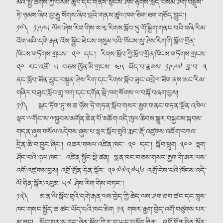
མིའི་སྤྱི་ཚོགས་ཀྱི་བསམ་ཚུལ་དང་གནས་སྟངས་ཤེས་རྟོགས་སླད་བསམ་ཤོག་བསྡུས་
ཏེ་ཉམས་ཞིབ་བྱ་རྒྱུ་སོགས་ཞིབ་ཕྲའི་གནས་ཚུལ་ཁག་ཅིག་ཐག་གཅོད་བྱུང༌།
༡༠༽ ༡༩༩༥ ལོར་ཤེས་རིག་གིས་ས་རཱ་རིགས་སློབ་ཏུ་གོ་སྒྲིག་གནང་བའི་གཞི་རིམ་
འོག་མའི་དགེ་རྒན་འོས་སྦྱོང་ཐེངས་གསུམ་པའི་ཁོངས་སུ་ཤེས་རིག་གི་སློབ་གྲོན་
ཁོངས་གཏོགས་གྲངས་ ༢༠ དང༌། རིགས་སློབ་ཀྱི་སློབ་གྲོན་ཁོངས་གཏོགས་གྲངས་
༢༠ རང་འཚོ་ ༥ བཅས་ཁྱོན་མི་གྲངས་ ༤༥ ཡོད་པ་རྣམས་ ༡༩༩༧ ཟླ་བ་ ༣
ནང་སློབ་ཐོན་བྱུང་བསྟུན་ཤེས་རིག་དང་རིགས་སློབ་ཟུང་འབྲེལ་ཐོག་ནས་ཨང་རིམ་
གཞིར་བཟུང་སློབ་གྲྭ་ཁག་དང་དགོན་སྡེ་ཁག་སོགས་ལ་བསྐོ་བཞག་བྱས།
༡༡༽ སྒང་ཏོག་ཏུ་ས་ཆ་ཉོས་ཏེ་གཏན་སློབ་གསར་རྒྱག་གནང་གཏན་སྔོན་འཁེལ་
ལྟར་ྋགོང་ས་ྋསྐྱབས་མགོན་ཆེན་པོ་མཆོག་འདི་ཁུལ་ཆིབས་སྒྱུར་བསྐྱངས་སྐབས་
གདན་ཞུས་གསོལ་འདེབས་ཞུས་པ་ལྟར་སློབ་གྲྭའི་རྨང་རྡོ་འཛུགས་འཇོག་བཀའ་
དྲིན་ཆེ་བ་བྱུང་ཞིང༌། འཆར་གསལ་འཛིན་ཁང་ ༢༠ དང༌། སློབ་ཕྲུག ༣༠༠ ལྷག་
ཤོང་བའི་ཉལ་ཁང༌། འཛིན་སྐྱོང་སྡེ་ཚན། སྨན་ཁང་བཅས་གསར་རྒྱག་གི་ཨར་ལས་
འགོ་འཛུགས་བྱས། འགྲོ་གྲོན་ཧིན་སྒོར་ ༢༠༧༧༢༧༥༦ འགྲོ་ངེས་པའི་ཁོངས་འདི་
ལོ་ཧིན་སྒོར་འབུམ་ ༥༧ ཤེས་རིག་གིས་བཏང༌།
༡༢༽ མ་ན་ལི་སློབ་གྲྭའི་དགེ་རྒན་ལས་བྱེད་ཀྱི་ཆེད་ལས་ཤག་ཐབ་ཚང་དང་ཁྲུས་
ཁང་གསང་སྤྱོད་ཆ་ཚང་ཡོད་པའི་ཁང་མིག ༡༣ གསར་རྒྱག་བྱེད་འགོ་བཙུགས་པར་
མ་ཟད། སློབ་གྲྭར་ས་རུད་ཉེན་སྐྱོབ་ཀྱི་ར་བ་ཡང་བསྐོར་ཟིན། འགྲོ་གྲོན་ཧིན་སྒོར་