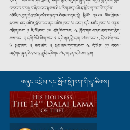
༢༠༽ བར་ལམ་ནས་སློབ་གྲྭ་ཁག་གི་ཕྱིའི་འཛུགས་སྐྲུན་དང་མཐུན་རྐྱེན་ཡར་རྒྱས་
བཏང་བར་བསྐྱར་ཞིབ་དང་སྦྲགས་ཤེས་རིག་ཐད་འཛིན་སློབ་གྲྭ་ཁག་གི་དགོས་
མཁོའི་མཐུན་རྐྱེན་ཚད་གཞི་གཏན་འབེབས་གནང་སྟེ། ཕྱི་ལོ་ ༢༠༠༠ ལོར་སླེབས་
སྐབས། ཐད་འཛིན་སློབ་ཁང་ནང་འཛིན་ཁང་ ༦ དང༌། དཔེ་མཛོད་ཁང་ ༦ བརྙན་
འཕྲིན་ཁང་ ༡ རི་མོ་ཁང་ ༡༠ ཚན་རིག་ཁང་ ༤ ཟློས་གར་འཁྲབ་ཆས་དང་རྩེད་
ཆས་ཁང་ ༣ དགེ་ཆེའི་ཡིག་ཚང་ ༡ དགེ་རྒན་གྱི་དག་བཅོས་ཁང་ ༥ དེབ་ཟོག་ཁང་
༦ སྨན་ཁང་ ༢ ཐབ་ཚང་ ༢ སྐམ་ཟས་དང་ཇ་ཁང་ ༤ དེ་མིན་ ༡༡ བཅས་
འཛུགས་སྐྲུན་ཟིན་པ་བྱ་རྒྱུའི་དམིགས་ཚད་གཏན་འབེབས་བྱས།
གཞུང་འབྲེལ་དང་སློབ་སྡེ་ཁག་གི་དྲྭ་ཚིགས།