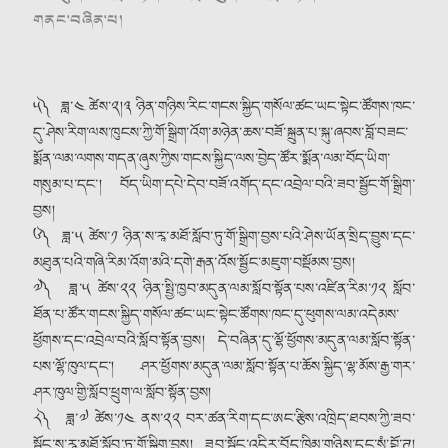
༥༽ ཟླ་༤ ཚེས་༢།༣ ཉིན་གཉིས་རིང་གངས་སྐྱིད་གསོལ་ཚང་ཡང་སྟེང་ཚོགས་ཁང་
དུ་ཤེས་རིག་ལས་ཁུངས་ཀྱི་གོ་སྒྲིག་འོག་མཉེན་ཆས་བཟོ་སྐྲུན་པ་སྐུ་ཞབས་བློ་བཟང་
སྨོན་ལམ་ལགས་གདན་ཞུས་ཀྱིས་གངས་སྐྱིད་ལས་བྱེད་ཚོར་སྨོན་ལམ་བོད་ཡིག་
གསུམ་པ་དང༌། བོད་ཡིག་དཔེ་དེབ་བཟོ་འགོད་དང་འབྲེལ་བའི་ཟབ་སྦྱོང་གོ་སྒྲིག་
བྱས།
༦༽ ཟླ་༥ ཚེས་༡ ཉིན་ས་རཱ་མཐོ་སློབ་ཏུ་གོ་སྒྲིག་བྱས་པའི་ཤེས་ཡོན་སྲིད་བྱུས་དང་
མཐུན་པའི་གཞི་རིམ་འོག་མའི་དགེ་རྒན་འོས་སྦྱོང་མཇུག་བསྡོམས་བྱས།
༧༽ ཟླ་༥ ཚེས་༢༢ ཉིན་སྤྱི་ཁྱབ་མདུན་ལམ་སློབ་སྟོན་པས་འཛིན་རིམ་༡༢ སློབ་
ཐོན་པ་ཚོར་གངས་སྐྱིད་གསོལ་ཚང་ཡང་སྟེང་ཚོགས་ཁང་དུ་ཕུགས་ལམ་འདེམས་
ཕྱོགས་དང་འབྲེལ་བའི་སློབ་སྟོན་བྱས། དེ་བཞིན་དུ་ལྷོ་ཕྱོགས་མདུན་ལམ་སློབ་སྟོན་
པས་ལྷོ་ཁུལ་དང༌། ཤར་ཕྱོགས་མདུན་ལམ་སློབ་སྟོན་པ་ཆོས་སྐྱིད་ལྷ་མོས་རྒྱ་གར་
ཤར་ཁུལ་གྱི་སློབ་ཕྲུག་ལ་སློབ་སྟོན་བྱས།
༨༽ ཟླ་༧ ཚེས་༡༤ ནས་༢༢ བར་ཚན་རིག་དང་ཨང་རྩིས་འཁྲིད་ཐབས་ཀྱི་ཟབ་
སྦྱོང་ས་རཱ་མཐོ་སློབ་ཏུ་གོ་སྒྲིག་བྱས། ཟབ་སྦྱོང་འདིར་བོད་ཁྱིམ་གཉིས་དང་སཾ་བྷོ་ཊ།