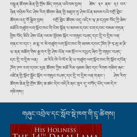
བསྟུན་ཚོགས་ཆེན་གྱི་གྲོས་ཆོད་གཏན་འབེབས་བྱས། ཚེས་ ༣༠ ནས་ ༣༡ བར་
ཉིན་གཉིས་རིང་ཤེས་རིག་ཚོགས་ཆེན་གྱི་མཇུག་ཏུ་ཤེས་ཡོན་མཁས་པའི་བགྲོ་གླེང་
ཚོགས་འདུ་གོ་སྒྲིག་བྱས། བགྲོ་གླེང་ཚོགས་འདུ་འདིར་ཝཱ་ཎ་དབུས་བོད་ཀྱི་ཆེས་
མཐོའི་གཙུག་ལག་སློབ་ཁང་གི་ངེས་སྟོན་པ་མཁས་དབང་ངག་དབང་བསམ་གཏན་
གྱིས་བོད་མིའི་ཤེས་ཡོན་ལངས་ཕྱོགས་སྐོར་ལ་གསུང་བཤད་དང་དྲི་བ་དྲིས་ལན་
གནང་བ་དང༌། མ་དྷ་ར་སེ་གཙུག་ལག་སློབ་ཁང་གི་མཁས་དབང་ཌོག་ཊེ་རཱ་མུ་མ་ཎི་
ཝ་ནན་མཆོག་གིས་རྒྱ་གར་གྱི་ཤེས་ཡོན་ལམ་སྲོལ་ལ་དཔྱད་ཞིབ་ཀྱི་གསུང་བཤད་
དང་དྲི་བ་དྲིས་ལན། ཨ་རིའི་ཁེ་ལེ་ཕོར་ནི་ཡ་གཙུག་ལག་སློབ་ཁང་གི་སློབ་དཔོན་
ཌོག་ཊར་ངག་དབང་ཕུན་ཚོགས་ཀྱིས་མཐོ་རིམ་ཉམས་ཞིབ་དང་རིགས་གཅིག་རྐང་
འཛིན་གྱི་སློབ་སྦྱོང་སྐོར་ལ་གསུང་བཤད་དང་དྲི་བ་དྲིས་ལན་གནང༌། ཤེས་རིག་
ཚོགས་ཆེན་གྱི་གྲོས་ཆོད་ཆ་ཚང་དེབ་འདིའི་ནང་ཟུར་དུ་བཀོད་ཡོད་པས་དེར་
གཟིགས།།
གཞུང་འབྲེལ་དང་སློབ་སྡེ་ཁག་གི་དྲྭ་ཚིགས།