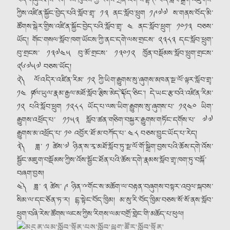
བོད་གཞུང་ཤེས་རིག་ལས་ཁུངས་ཀྱི་རོགས་གྲོན་འོག་སཾ་བྷོ་ཊ་བོད་སློབ་སྒྲིག་འཛུགས་
ཀྱིས་འཛིན་སྐྱོང་བྱེད་པའི་སློབ་གྲྭ་ ༡༣ ནང་སློབ་ཕྲུག ༡༩༧༧ ས་གནས་བོད་མི་
ཚོགས་སྒེར་གྱིས་འཛིན་སྐྱོང་བྱེད་པའི་སློབ་གྲྭ་ ༤ ནང་སློབ་ཕྲུག་ ༡༠༡༣ བཅས་
ཡོད། གོང་གསལ་སློབ་ཁག་ཡོངས་ཀྱི་ནང་དགེ་ལས་གྲངས་ ༢༣༨༣ དང་སློབ་ཕྲུག་
བུ་གྲངས་ ༡༣༧༤༥ བུ་མོ་གྲངས་ ༡༣༠༡༢ ཁྱོན་བསྡོམས་སློབ་ཕྲུག་གྲངས་
༢༦༧༥༧ བཅས་ཡོད།
༢༽ ལོ་འདིར་འཛིན་རིམ་ ༡༢ ཀྱི་ཡིག་རྒྱུགས་སུ་ཞུགས་མཁན་སྔ་ལོ་ལྟར་སློབ་གྲྭ་
༡༤ ༼བལ་ཡུལ་རྣམ་རྒྱལ་མཐོ་སློབ་རྩིས་མེད་༽ཡོད་ཅིང༌། དེ་ཡང་རྩ་བའི་འཛིན་རིམ་
༡༢ པའི་སློབ་ཕྲུག ༡༢༨༨ ཡོད་པ་ལས་ཡིག་རྒྱུགས་སུ་ཞུགས་པ་ ༡༢༤༠ ཡིག་
རྒྱུགས་འཕྲོད་པ་ ༡༡༥༣ སློབ་ཚན་གཅིག་བསྐྱར་རྒྱུགས་གཏོང་དགོས་པ་ ༧༧
རྒྱུགས་མ་འཕྲོད་པ་ ༡༠ འབྱོར་ཐོ་མ་བཀོད་པ་ ༤༨ བཅས་བྱུང་ཡོད་པ་རེད།
༣༽ ཟླ་ ༡ ཚེས་༧ ཉིན་ས་རཱ་མཐོ་སློབ་ཏུ་སྔ་ལོ་གོ་སྒྲིག་བྱས་པའི་ཆོས་དགེ་འོས་
སྦྱོང་མཇུག་བསྡོམས་ཀྱིས་འོས་སྦྱོང་ཐོན་པའི་ཆོས་དགེ་རྣམས་སློབ་གྲྭ་ཁག་ཏུ་བསྐོ་
བཞག་བྱས།
༤༽ ཟླ་ ༣ ཚེས་ ༩ ཉིན་ྋགོང་ས་མཆོག་ལ་བརྟན་བཞུགས་བསྟར་འབུལ་སྐབས་
སིམ་ལ་དང་ཅོན་ཏ་ར། དྷ་སྟེང་བོད་ཁྱིམ། མ་སུ་རི་བོད་ཁྱིམ་བཅས་སོ་སོ་ནས་སློབ་
ཕྲུག་བཞི་རེས་ཚོགས་ལངས་ཀྱིས་རིགས་ལམ་བགྲོ་གླེང་གི་མཆོད་པ་ཕུལ།