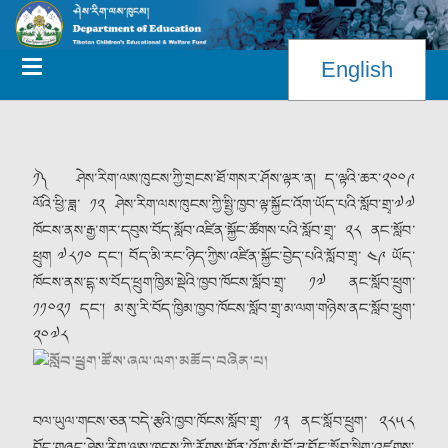
English
༡༽ ཤེས་རིག་ལས་ཁུངས་ཀྱི་གྲངས་ཐོ་གསར་ཤོས་ལྟར་ན། ད་ལྟའི་ཆར་༢༠༠༩
ལོའི་ཕྱི་ཟླ་ ༡༢ ཤེས་རིག་ལས་ཁུངས་ཀྱི་སྤྱི་ཁྱབ་ལྟ་སྐྱོང་འོག་ཡོད་པའི་སློབ་གྲྭ་༧༧
ཁོངས་ནས་རྒྱ་གར་དབུས་བོད་སློབ་འཛིན་སྐྱོང་ཚོགས་པའི་སློབ་གྲྭ་ ༢༨ ནང་སློབ་
ཕྲུག ༧༨༡༠ དང༌། བོད་མི་རང་ཉིད་ཀྱིས་འཛིན་སྐྱོང་བྱེད་པའི་སློབ་གྲྭ་ ༤༩ ཡོད་
ཁོངས་ནས་དྷ་ས་བོད་ཕྲུག་ཁྱིམ་སྡེའི་ཁྱབ་ཁོངས་སློབ་གྲྭ་ ༡༧ ནང་སློབ་ཕྲུག་
༡༡༠༢༡ དང༌། མ་སུ་རི་བོད་ཁྱིམ་ཁྱབ་ཁོངས་སློབ་གྲྭ་མ་ལག་གཉིས་ནང་སློབ་ཕྲུག་
༢༠༧༨
བལ་ཡུལ་གངས་ཅན་བདེ་རྩའི་ཁྱབ་ཁོངས་སློབ་གྲྭ་ ༡༣ ནང་སློབ་ཕྲུག་ ༢༨༥༨