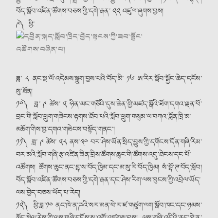
བོད་སློབ་འཛིན་ཚོགས་བཅས་ཀྱི་དགེ་རྒན་ ༢༢ འཛུལ་ཞུགས་བྱས།
༩༽ ཕྱི་
ཟླ་ ༨ ནང་སྔ་ལོ་འདེམས་སྒྲུག་བྱས་པའི་བོད་མི་ ༡༦ ཨ་རིར་སློབ་སྦྱོང་ཆེད་དངོས་
སུ་ཐོན།
༡༠༽ ཟླ་ ༩ ཚེས་ ༢ ཉིན་མང་གཙོའི་དུས་ཆེན་གྱི་མཛད་སྒོའི་ཐོག་དགའ་ལྡན་ཕོ་
བྲང་གི་སློབ་ཕྲུག་གཟེངས་རྟགས་ཐོབ་པའི་སློབ་ཕྲུག་གསུམ་ལ་བཀའ་བློན་ཁྲི་མ་
མཆོག་གིས་བྱ་དགའ་གཟེངས་བསྟོད་གནང༌།
༡༡༽ ཟླ་ ༩ ཚེས་ ༢༨ ནས་༣༠ བར་ཤེས་ཡོན་སྲིད་བྱུས་ཀྱི་དགོངས་དོན་གཞི་རིམ་
བར་མའི་སློབ་གཞི་རྩ་འཛིན་ཟིན་བྲིས་ཚོགས་ཆུང་གི་ཚོགས་འདུ་ཐེངས་དང་པོ་
འཚོགས། ཚོགས་ཆུང་ནང་དྷ་ས་བོད་ཁྱིམ་དང་མ་སུ་རི་བོད་ཁྱིམ། སཾ་བྷོ་ཊ་བོད་སློབ།
བོད་སློབ་འཛིན་ཚོགས་བཅས་ཀྱི་དགེ་རྒན་དང་ཤེས་རིག་ལས་ཁུངས་ཀྱི་འབྲེལ་ཡོད་
ལས་བྱེད་བཅས་ཡོད་པ་རེད།
༡༢༽ ཕྱི་ཟླ་༡༠ ནང་ཁེ་ན་ཌའི་སར་མན་ཕེ་ར་ཛ་གཙུག་ལག་སློབ་ཁང་དང་ཉམས་