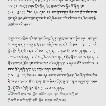
ཐབ་ཁང་གི་ཡང་སྟེང་དུ་སཾ་བྷོ་ཊའི་ཁྱབ་ཁོངས་གཞི་རིམ་དབྱིན་ཇིའི་སྐད་ཡིག་དགེ་
རྒན་ ༡༤ ལ་དབྱིན་སྐད་སློབ་ཁྲིད་བྱེད་སྟངས་ཀྱི་ཟབ་སྦྱོང་གོ་སྒྲིག་བྱས།
༡༥༽ ཟླ་ ༡༡ ཚེས་ ༢༤ ནས་ ༣༠ བར་ཉིན་བདུན་རིང་སམ་བྷོ་ཊ་བོད་གཞུང་
སློབ་གྲྭའི་ཁྱབ་ཁོངས་སློབ་གྲྭ་ཁག་གི་གཞི་རིམ་བར་མའི་དགེ་རྒན་ཚོར་ཤེས་ཡོན་སྲི
ད་བྱུས་དང་འབྲེལ་བའི་ཟབ་སྦྱོང་ཞིག་སྤོན་ཊ་གཏན་སློབ་ཏུ་གོ་སྒྲིག་ཞུས། ཟབ་སྦྱོང་
ཁོངས་སུ་ཅོན་ཏ་ར་གཏན་སློབ་ནས་གཞི་རིམ་བར་མའི་དགེ་རྒན་ ༤ དང་བདེ་
སྐྱིད་གླིང་ཉིན་སློབ་ནས་དགེ་རྒན་ ༣ བྷུན་ཏར་གཏན་སློབ་ནས་དགེ་རྒན་ ༣ པུར་
ཝ་ལ་ནས་དགེ་རྒན་ ༡ མེས་དབོན་གཙུག་ལག་དཔེ་སྟོན་སློབ་གྲྭ་ནས་དགེ་རྒན་ ༡
སྤོན་ཊ་གཏན་སློབ་ནས་གཞི་རིམ་བར་མའི་དགེ་རྒན་ ༨ དང་མཐོ་རིམ་དགེ་རྒན་ ༣
བཅས་ཁྱོན་དགེ་རྒན་ ༢༣ འཛུལ་ཞུགས་བྱས་ཡོད།
༡༦༽ ཟླ་ ༡༢ ཚེས་༢༧ ནས་༢༩ བར་དྷ་ཤོད་བོད་ཁྱིམ་དུ་ཤེས་རིག་ཚོགས་ཆེན་
ཐེངས་ལྔ་པ་སྐོང་འཚོགས་བྱས། ཚོགས་ཆེན་འདིར་རྒྱ་བལ་འབྲུག་གསུམ་ཁུལ་བཙན་
བྱོལ་སྤྱི་ཚོགས་ཀྱི་སྤྱི་སྒེར་སློབ་གྲྭ་ ༨༥ ནས་དགེ་རྒན་