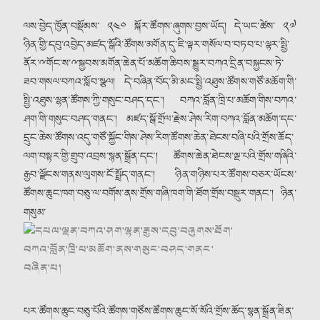
ལས་བྱེད་ཁྱོན་བསྡོམས་ ༢༤༠ སྐོར་ཚོགས་ཞུགས་བྱས་ཡོད། དེ་ཡང་ཚེས་ ༢༧
ཉིན་གྱི་དབུ་འབྱེད་མཛད་སྒོའི་ཚོགས་མགོན་དུ་ཇི་ལྟར་གསོལ་བ་བཏབ་པ་ལྟར་སྤྱི་
ནོར་ྋགོང་ས་ྋསྐྱབས་མགོན་ཆེན་པོ་མཆོག་ཆིབས་སྒྱུར་བཀའ་དྲིན་བསྐྱངས་ཏེ་
ཟབ་གསལ་བཀའ་སློབ་སྩལ། དེ་བཞིན་བོད་མི་མང་སྤྱི་འཐུས་ཚོགས་གཙོ་མཆོག་གི་
སྤྱི་འཐུས་ལྷན་ཚོགས་ཀྱི་གསུང་བཤད་དང༌། བཀའ་བློན་ཁྲི་པ་མཆོག་གིས་བཀའ་
ཤག་གི་གསུང་བཤད་གནང༌། མཛད་སྒོ་གྲོལ་རྗེས་ཤེས་རིག་བཀའ་བློན་མཆོག་དང་
དྲུང་ཆེས་ཚོགས་འདུ་གཙོ་སྐྱོང་གིས་ཤེས་རིག་ཚོགས་ཆེན་ཐེངས་བཞི་པའི་གྲོས་ཆོད་
ལག་བསྟར་གྱི་གྲུབ་འབྲས་སྙན་སྒྲོན་དང༌། ཚོགས་ཆེན་ཐེངས་ལྔ་པའི་གྲོས་གཞིའི་
རྒྱབ་ལྗོངས་གནས་ལུགས་ངོ་སྤྲོད་གནང༌། ཉིན་གཉིས་པར་ཚོགས་བཅར་ཡོངས་
ཚོགས་ཆུང་ཁག་བཅུ་ལ་བགོས་ནས་གྲོས་གཞི་ཁག་གི་ཐོག་གྲོས་བསྡུར་གནང༌། ཉིན་
གསུམ་
པར་ཚོགས་ཆུང་བཅུ་པོའི་ཚོགས་གཙོས་ཚོགས་ཆུང་སོ་སོའི་གྲོས་ཆོད་སྙན་སྒྲོན་ཟིན་