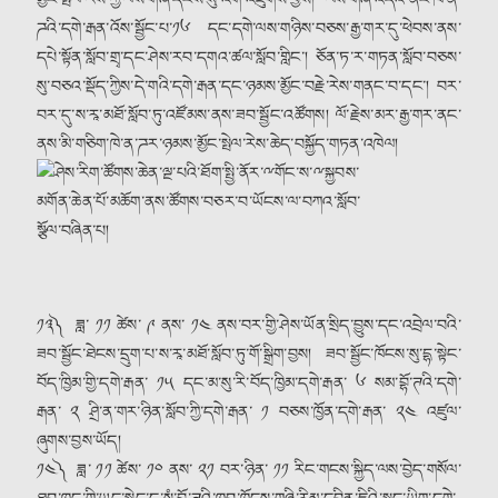
མྱོང་སྤེལ་རེས་ཀྱི་ལས་གཞི་དངོས་སུ་འགོ་འཛུགས་བྱས། ལས་གཞི་འདིའི་ནང་ཁེ་ན་
ཌའི་དགེ་རྒན་འོས་སྦྱོང་པ་༡༦ དང་དགེ་ལས་གཉིས་བཅས་རྒྱ་གར་དུ་ཕེབས་ནས་
དཔེ་སྟོན་སློབ་གྲྭ་དང་ཤེས་རབ་དགའ་ཚལ་སློབ་གླིང༌། ཅོན་ཏ་ར་གཏན་སློབ་བཅས་
སུ་བཅའ་སྡོད་ཀྱིས་དེ་གའི་དགེ་རྒན་དང་ཉམས་མྱོང་བརྗེ་རེས་གནང་བ་དང༌། བར་
བར་དུ་ས་རཱ་མཐོ་སློབ་ཏུ་འཛོམས་ནས་ཟབ་སྦྱོང་འཚོགས། ལོ་རྗེས་མར་རྒྱ་གར་ནང་
ནས་མི་གཅིག་ཁེ་ན་ཌར་ཉམས་མྱོང་སྤེལ་རེས་ཆེད་བསྐྱོད་གཏན་འཁེལ།
༡༣༽ ཟླ་ ༡༡ ཚེས་ ༩ ནས་ ༡༤ ནས་བར་གྱི་ཤེས་ཡོན་སྲིད་བྱུས་དང་འབྲེལ་བའི་
ཟབ་སྦྱོང་ཐེངས་དྲུག་པ་ས་རཱ་མཐོ་སློབ་ཏུ་གོ་སྒྲིག་བྱས། ཟབ་སྦྱོང་ཁོངས་སུ་དྷ་སྟེང་
བོད་ཁྱིམ་གྱི་དགེ་རྒན་ ༡༥ དང་མ་སུ་རི་བོད་ཁྱིམ་དགེ་རྒན་ ༦ སམ་བྷོ་ཊའི་དགེ་
རྒན་ ༢ ཤྲི་ན་གར་ཉིན་སློབ་ཀྱི་དགེ་རྒན་ ༡ བཅས་ཁྱོན་དགེ་རྒན་ ༢༤ འཛུལ་
ཞུགས་བྱས་ཡོད།
༡༤༽ ཟླ་ ༡༡ ཚེས་ ༡༠ ནས་ ༢༡ བར་ཉིན་ ༡༡ རིང་གངས་སྐྱིད་ལས་བྱེད་གསོལ་