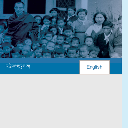
འབྲེལ་གཏུགས།
English