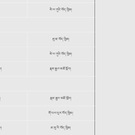
སེ་ལ་ཀུའི་བོད་ཁྱིམ།
སུ་ཇ་བོད་ཁྱིམ།
སེ་ལ་ཀུའི་བོད་ཁྱིམ།
ལ།
རྣམ་རྒྱལ་མཐོ་སློབ།
།
རྣམ་རྒྱལ་མཐོ་སློབ།
གོ་པལ་པུར་བོད་ཁྱིམ།
ལ།
མ་སུ་རི་བོད་ཁྱིམ།