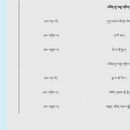
འཛིན་གྲྭ་བཅུ་གཅིག
ཨང་དང་པོ།
ཀུན་བཟང་ཐོགས་མེ
ཨང་གཉིས་པ།
ཤ་བོ་ཐར།
ཨང་གསུམ་པ།
ཉི་མ་ཁྲོ་རྒྱལ།
འཛིན་གྲྭ་བཅུ་གཉིས
ཨང་དང་པོ།
ཟླ་བ་ཚེ་རིང༌།
ཨང་གཉིས་པ།
བསོད་ནམས་རྡོ་རྗེ།
ཨང་གསུམ་པ།
བསྟན་འཛིན་གསལ་སྒྲོ