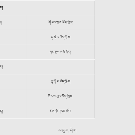
་པ།
ད།
གོ་པལ་པུར་བོད་ཁྱིམ།
དྷ་སྟེང་བོད་ཁྱིམ།
རྣམ་རྒྱལ་མཐོ་སློབ།
་པ།
དྷ་སྟེང་བོད་ཁྱིམ།
གོ་པལ་པུར་བོད་ཁྱིམ།
ན།
མོན་གྷོ་གཏན་སློབ།
མདུན་ཤོག