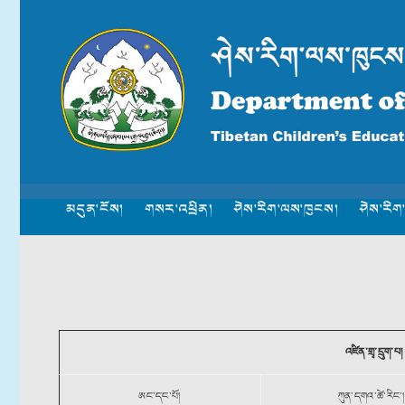
མདུན་ངོས།
གསར་འཕྲིན།
ཤེས་རིག་ལས་ཁུངས།
ཤེས་རིག
འཛིན་གྲྭ་དྲུག་པ།
ཨང་དང་པོ།
ཀུན་དགའ་ཚེ་རིང༌།