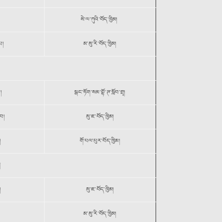
སེ་ལ་ཀུའི་བོད་ཁྱིམ།
པ།
མ་སུ་རི་བོད་ཁྱིམ།
།
སྒང་ཏོག་སམ་བྷོ་ཊ་སློབ་གྲྭ།
བ།
སུ་ཇ་བོད་ཁྱིམ།
།
གོ་པལ་པུར་བོད་ཁྱིམ།
།
།
སུ་ཇ་བོད་ཁྱིམ།
མ་སུ་རི་བོད་ཁྱིམ།