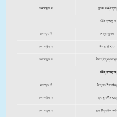
ཨང་གསུམ་པ།
བྱམས་པ་དོན་གྲུབ།
འཛིན་གྲྭ་དགུ་པ།
ཨང་དང་པོ།
ཨ་ཡུམ་སྐྱབས།
ཨང་གཉིས་པ།
ནོར་བུ་ཚེ་རིང༌།
ཨང་གསུམ་པ།
རིག་འཛིན་དབང་རྒྱ
འཛིན་གྲྭ་བཅུ་པ།
ཨང་དང་པོ།
ཚེ་དབང་རིག་འཛིན
ཨང་གཉིས་པ།
བྱང་ཆུབ་ཡོན་ཏན།
ཨང་གསུམ་པ།
ཕུན་ཚོགས་ཆོས་འཕེ