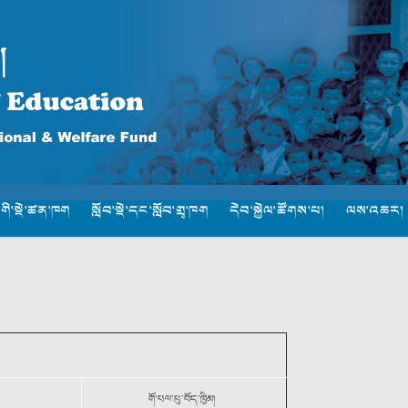
་གི་སྡེ་ཚན་ཁག
སློབ་སྡེ་དང་སློབ་གྲྭ་ཁག
དེབ་སྐྱེལ་ཚོགས་པ།
ལས་འཆར།
གོ་པལ་པུ་བོད་ཁྱིམ།