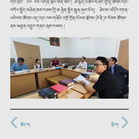
དེབ་ཕྲེང་ ༡༧ བར་འདོན་སྤེལ་ཟིན་ཅིང་། ཐ་སྙད་འཚོལ་བཤེར་གྱི་དྲྭ་ཚིགས་དང་
བཀོལ་སྤྱོད་མཉེན་ཆས་བཅས་ཀྱི་ཆ་རྐྱེན་སྦྱོར་སྐྲུན་ཞུས་ཡོད། ཐེངས་འདིའི་གཏན་
འབེབས་ཚོགས་འདུ་དང་ལས་གཞིའི་འགྲོ་གྲོན་ཡོངས་རྫོགས་ཌེ་ནི་ཌ་རོགས་ཚོགས་
ནས་མཐུན་འགྱུར་གནང་མུས་བཅས། །
སྔོན་མ།
ཕྱི་མ།