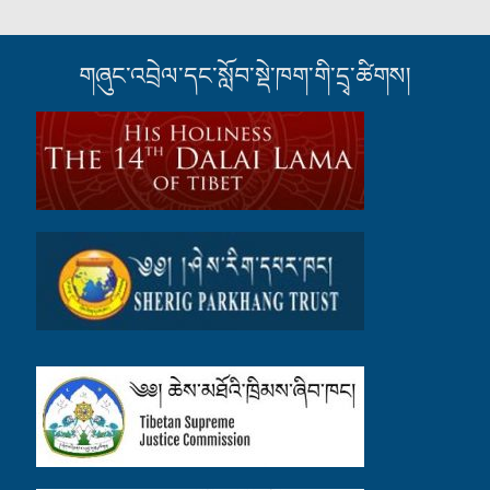
གཞུང་འབྲེལ་དང་སློབ་སྡེ་ཁག་གི་དྲྭ་ཚིགས།