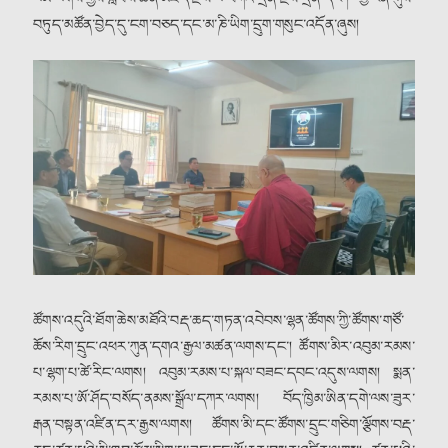
བཏུད་མཚོན་བྱེད་དུ་ངག་བཅད་དང་མ་ཎི་ཡིག་དྲུག་གསུང་འདོན་ཞུས།
ཚོགས་འདུའི་ཐོག་ཆེས་མཐོའི་བརྡ་ཆད་གཏན་འབེབས་ལྷན་ཚོགས་ཀྱི་ཚོགས་གཙོ་
ཆོས་རིག་དྲུང་འཕར་ཀུན་དགའ་རྒྱལ་མཚན་ལགས་དང་། ཚོགས་མིར་འབུམ་རམས་
པ་ལྷག་པ་ཚེ་རིང་ལགས། འབུམ་རམས་པ་སྐལ་བཟང་དབང་འདུས་ལགས། སྨན་
རམས་པ་ཨོ་ཤོད་བསོད་ནམས་སྒྲོལ་དཀར་ལགས། བོད་ཁྱིམ་ཨིན་དགེ་ལས་ཟུར་
རྒན་བསྟན་འཛིན་དར་རྒྱས་ལགས། ཚོགས་མི་དང་ཚོགས་དྲུང་གཅིག་ལྕོགས་བརྡ་