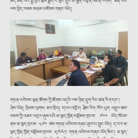
ཆད་ཚན་པའི་སྤྱི་ཁྱབ་རྩོམ་སྒྲིག་པ་ཟུང་དྲུང་ཨོ་རྒྱན་བསྟན་འཛིན་ལགས། ཚན་པའི་
ལས་བྱེད་བཅས་མཉམ་འཛོམས་གནང་ཡོད།
གཏན་འབེབས་ལྷན་ཚོགས་ཀྱི་ཚོགས་འདུའི་ལས་ཉིན་དྲུག་རིང་ཚན་རིག་དང་།
ཤེས་ཡོན། ཁྲིམས་ལུགས། ཆབ་སྲིད། དཔལ་འབྱོར། རྩིས་རིག ཁོར་ཡུག འཕྲུལ་ཆས་
བཅས་ཀྱི་འཆར་འབུལ་ཞུས་པའི་ཐ་སྙད་ཁྱོན་བསྡོམས་གྲངས་ ༧༠༠ ཡོད་ཁོངས་
ནས་ཐ་སྙད་གྲངས་ ༥༧༠ ཙམ་གཏན་འབེབས་གནང་ཐུབ་པ་བྱུང་ཡོད། ད་བར་ཐ་
སྙད་ཁྱོན་ཁྱོན་བསྡོམས་གྲངས་ ༢༡༦༦༡ གཏན་འབེབས་གནང་ཡོད་ཅིང་། ཐ་སྙད་