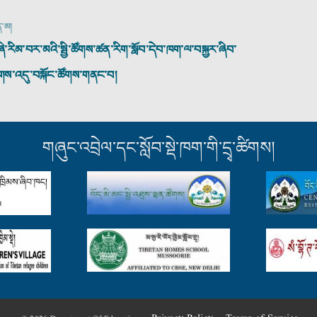
ན་མ།
ི་རིམ་བར་མའི་སྤྱི་ཚོགས་ཚན་རིག་སློབ་དེབ་ཁག་ལ་བསྐྱར་ཞིབ་
གས་འདུ་བསྐོང་ཚོགས་གནང་བ།
གཞུང་འབྲེལ་དང་སློབ་སྡེ་ཁག་གི་དྲྭ་ཚིགས།