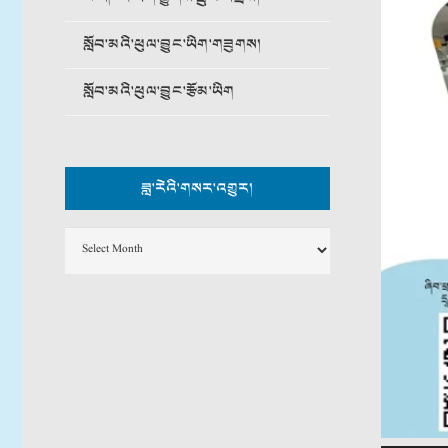
སློབ་མའི་ཕུལ་བྱུང་ཡིག་གཟུགས།
སློབ་མའི་ཕུལ་བྱུང་རྩོམ་ཡིག
ཟླ་རེའི་གསར་འགྱུར།
ཟླ་
རེའི་
གསར་
འགྱུར།