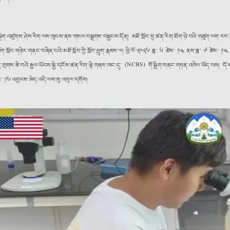
་སྒྲིག་འཛུགས་ཤེས་རིག་ལས་ཁུངས་ནས་གསལ་བསྒྲགས་བསྐྱངས་དོན། མཐོ་སློབ་ཏུ་ཚན་རིག་ཐོག་ཉེ་བའི་གཙུག་ལག་
ག་སློབ་གཉེར་གནང་བཞིན་པའི་མཐོ་སློབ་ཀྱི་སློབ་ཕྲུག་རྣམས་ལ། ཕྱི་ལོ་༢༠༢༦ ཟླ་ ༦ ཚེས་ ༡༤ ནས་ཟླ་ ༧ ཚེས་ ༡༤ བར
སྙན་གྲགས་ཆེ་བའི་རྒྱལ་ཡོངས་སྐྱེ་དངོས་ཚན་རིག་ལྟེ་གནས་ཁང་དུ་ (NCBS) གོ་སྒྲིག་གནང་གཏན་འཁེལ་ཡོད་པས། དོ་
ས་ ༡༦ འགྱངས་མེད་འདི་ལས་སུ་འབུལ་དགོས།