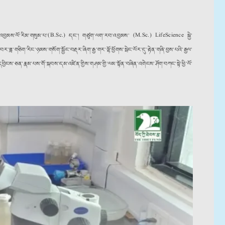
རབ་འབྱམས་ལོ་རིམ་གསུམ་པ་(B.Sc.) དང་། གཙུག་ལག་རབ་འབྱམས་ (M.Sc.) LifeScience སྐྱེ་
་ཟླ་གཅིག་རིང་ཉམས་གསོག་སྦྱོང་བརྡར་ཞིག་རྒྱ་གར་ལྷོ་ཕྱོགས་སྦེང་ལོར་དུ་རྟེན་གཞི་བྱས་པའི་རྒྱལ་
དབྱིངས་ཅན་རྣམ་པས་གོ་སྐབས་དམ་འཛིན་གྱིས་གཤམ་གྱི་ལམ་སྟོན་བཞིན་འགེངས་ཤོག་བཀང་སྟེ་ཕྱི་ལོ་