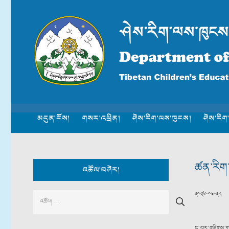
མདུན་ངོས།
གསར་འཕྲིན།
ཤེས་རིག་ལས་ཁུངས།
ཤེས་རིག
ཚན་རིག་
འཚོལ་བཤེར།
༢༠༢༦-༠༤-༢༨
Search
for:
ད་བར་གཟིགས་ག