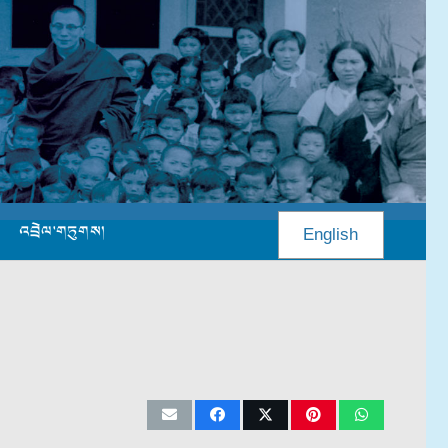
འབྲེལ་གཏུགས།
English