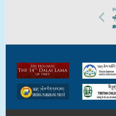
སྔོ
གཞ
ཚོ