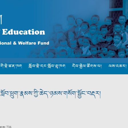
་གི་སྡེ་ཚན་ཁག
སློབ་སྡེ་དང་སློབ་གྲྭ་ཁག
དེབ་སྐྱེལ་ཚོགས་པ།
ལས་འཆར།
སློབ་ཕྲུག་རྣམས་ཀྱི་ཆེད་ཉམས་གསོག་སྦྱོང་བརྡར།
ྲངས།
736