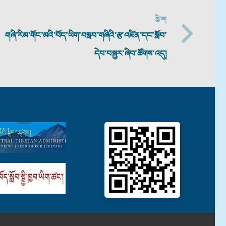
ཕྱི་མ།
གཞི་རིམ་གོང་མའི་བོད་ཡིག་བསླབ་གཞིའི་རྩ་འཛིན་དང་སློབ་
དེབ་བསྐྱར་ཞིབ་ཚོགས་འདུ།