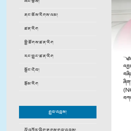
ཨང་རྩིས།
ནང་ཆོས་རིགས་ལམ།
ཚན་རིག
སྤྱི་ཚོགས་ཚན་རིག
རང་བྱུང་ཚན་རིག
སྦྱོང་དེབ།
རྩོམ་རིག
གྲུབ་འབྲས།
ལོ་འཁོར་ཡིག་རྒྱུགས་གྲུབ་འབྲས།