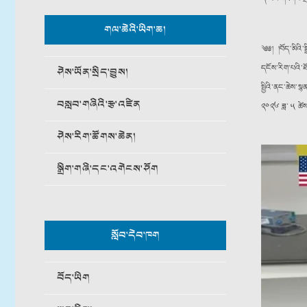
གལ་ཆེའི་ཡིག་ཆ།
༄༅། །བོད་མིའི
དངོས་རིག་པའི་ཐོ
ཤེས་ཡོན་སྲིད་བྱུས།
སྤྱིའི་ནང་ཆེས་
བསླབ་གཞིའི་རྩ་འཛིན
༢༠༢༦ ཟླ་ ༥ ཚེ
ཤེས་རིག་ཚོགས་ཆེན།
སྒྲིག་གཞི་དང་འགེངས་ཤོག
སློབ་དེབ་ཁག
བོད་ཡིག