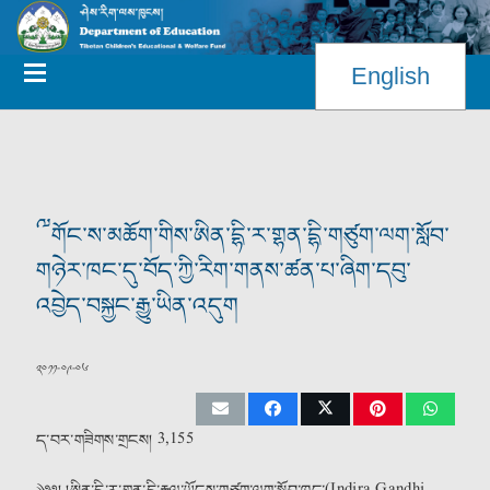
English
༸གོང་ས་མཆོག་གིས་ཨིན་དྷི་ར་གྷན་དྷི་གཙུག་ལག་སློབ་
གཉེར་ཁང་དུ་བོད་ཀྱི་རིག་གནས་ཚན་པ་ཞིག་དབུ་
འབྱེད་བསྐྱང་རྒྱུ་ཡིན་འདུག
༢༠༡༡-༠༩-༠༦
ད་བར་གཟིགས་གྲངས།
3,155