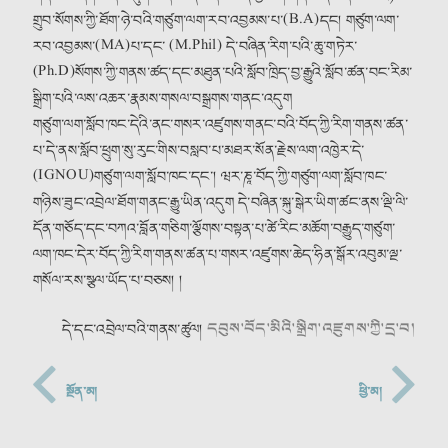
གྲུབ་སོགས་ཀྱི་ཐོག་ཉེ་བའི་གཙུག་ལག་རབ་འབྱམས་པ་(B.A)དང། གཙུག་ལག་
རབ་འབྱམས་(MA)པ་དང་ (M.Phil) དེ་བཞིན་རིག་པའི་ཆུ་གཏེར་
(Ph.D)སོགས་ཀྱི་གནས་ཚད་དང་མཐུན་པའི་སློབ་ཁྲིད་བྱ་རྒྱུའི་སློབ་ཚན་བང་རིམ་
སྒྲིག་པའི་ལས་འཆར་རྣམས་གསལ་བསྒྲགས་གནང་འདུག
གཙུག་ལག་སློབ་ཁང་དེའི་ནང་གསར་འཛུགས་གནང་བའི་བོད་ཀྱི་རིག་གནས་ཚན་
པ་དེ་ནས་སློབ་ཕྲུག་སུ་རུང་གིས་བསླབ་པ་མཐར་སོན་རྗེས་ལག་འཁྱེར་དེ་
(IGNOU)གཙུག་ལག་སློབ་ཁང་དང་། ཝར་ཎཱ་བོད་ཀྱི་གཙུག་ལག་སློབ་ཁང་
གཉིས་ཟུང་འབྲེལ་ཐོག་གནང་རྒྱུ་ཡིན་འདུག དེ་བཞིན་སྐུ་སྒེར་ཡིག་ཚང་ནས་ལྡི་ལི་
དོན་གཅོད་དང་བཀའ་བློན་གཅིག་ལྕོགས་བསྟན་པ་ཚེ་རིང་མཆོག་བརྒྱུད་གཙུག་
ལག་ཁང་དེར་བོད་ཀྱི་རིག་གནས་ཚན་པ་གསར་འཛུགས་ཆེད་ཧིན་སྒོར་འབུམ་ལྔ་
གསོལ་རས་སྩལ་ཡོད་པ་བཅས། །
དབུས་བོད་མིའི་སྒྲིག་འཛུགས་ཀྱི་དྲ་བ།
དེ་དང་འབྲེལ་བའི་གནས་ཚུལ།
སྔོན་མ།
ཕྱི་མ།