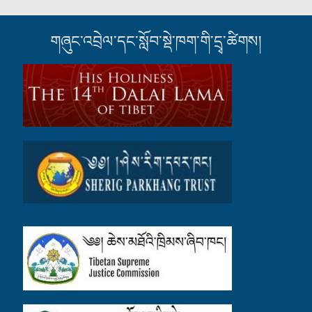
གཞུང་འབྲེལ་དང་སློབ་སྡེ་ཁག་གི་དྲྭ་ཚིགས།