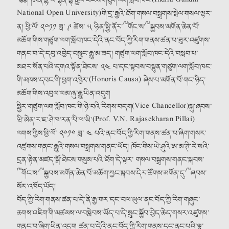
༄༅། །ཨིན་དྷི་ར་གྷན་དྷི་རྒྱལ་ཡོངས་གཙུག་ལག་སློབ་ཁང་(Indira Gandhi
National Open University)གི་དྲ་རྒྱའི་ཐོག་གསལ་བསྒྲགས་སྤེལ་གསལ་ལྟར་
ན། ཕྱི་ལོ་ ༢༠༡༡ ཟླ་ ༩ ཚེས་ ༥ ཉིན་སྤྱི་ནོར་༸གོང་ས་༸སྐྱབས་མགོན་ཆེན་པོ་
མཆོག་གིས་གཙུག་ལག་སློབ་ཁང་དེའི་ནང་བོད་ཀྱི་རིག་གནས་ཚན་པ་ཟུར་འཛུགས་
གནང་བ་དེ་དབུ་འབྱེད་བསྐྱང་རྒྱུ་མ་ཟད། གཙུག་ལག་
སློབ་ཁང་དེའི་བསླབ་པ་
མཐར་སོན་པའི་དགའ་སྟོན་ཐེངས་ ༢༤ པ་དང་སྟབས་བསྟུན་གཙུག་ལག་སློབ་ཁང་
གི་མཁས་དབང་གི་ཕྱག་འཁྱེར་(Honoris Causa) ཞེས་པ་མགོན་པོ་གང་ཉིད་
མཆོག་གིས་འབུལ་ལམ་ཞུ་རྒྱུ་ཡིན་འདུག
སྤྱིར་གཙུག་ལག་སློབ་ཁང་གི་ཉེ་བའི་རིགས་བདག(Vice Chancellor)སྐུ་ཞབས་
ཝི་ཨེན་ར་ཇ་ཤེ་ཁ་རན་པི་ལ་ཡི་(Prof. V.N. Rajasekharan Pillai)
ལགས་ཀྱིས་ཕྱི་ལོ་ ༢༠༡༠ ཟླ་ ༤ པའི་ནང་བོད་ཀྱི་རིག་གནས་ཚན་པ་ཞིག་གསར་
འཛུགས་གནང་རྒྱུའི་གསལ་བསྒྲགས་གནང་ཡོད། ཁོང་གིས་ཡེ་ཤུའི་ཨ་མ་ཊི་རེ་སའི་
དྲན་རྟེན་མཛད་སྒོ་ཐེངས་གསུམ་པའི་ཐོག་དེ་ལྟར་ གསལ་བསྒྲགས་གནང་སྐབས་
༸གོང་ས་༸སྐྱབས་མགོན་ཆེན་པོ་མཆོག་ཀྱང་སྐབས་དེར་ཚོགས་མགོན་དུ་༸ཞབས་
སོར་འཁོད་ཡོད།
བོད་ཀྱི་རིག་གནས་ཚན་པ་དེ་ནི་རྒྱ་གར་དང་བལ་ཡུལ་ནང་བོད་ཀྱི་རིག་གཞུང་
ཆགས་འཇིག་གི་མཚམས་ལ་བསླེབས་ཡོད་པ་དེ་སྲུང་སྐྱོབ་བྱེད་ཆེད་གསར་འཛུགས་
གནང་བ་ཞིག་ཡིན་འདུག ཚན་པ་དེའི་ནང་བོད་ཀྱི་རིག་གནས་དང་ནང་པའི་ལྟ་