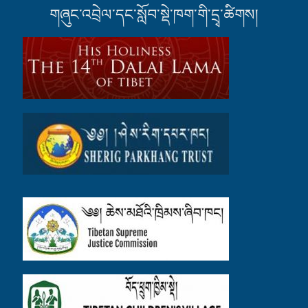
གཞུང་འབྲེལ་དང་སློབ་སྡེ་ཁག་གི་དྲྭ་ཚིགས།