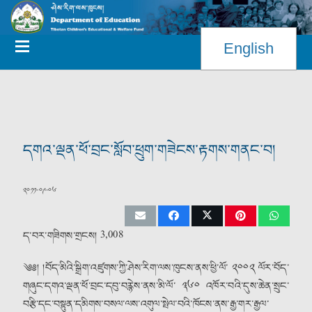
English
དགའ་ལྡན་ཕོ་བྲང་སློབ་ཕྲུག་གཟེངས་རྟགས་གནང་བ།
༢༠༡༡-༠༩-༠༦
ད་བར་གཟིགས་གྲངས།
3,008
༄༅། །བོད་མིའི་སྒྲིག་འཛུགས་ཀྱི་ཤེས་རིག་ལས་ཁུངས་ནས་ཕྱི་ལོ་ ༢༠༠༢ ལོར་བོད་
གཞུང་དགའ་ལྡན་ཕོ་བྲང་དབུ་བརྙེས་ནས་མི་ལོ་ ༣༦༠ འཁོར་བའི་དུས་ཆེན་སྲུང་
བརྩི་དང་བསྟུན་དམིགས་བསལ་ལས་འགུལ་སྤེལ་བའི་ཁོངས་ནས་རྒྱ་གར་རྒྱལ་