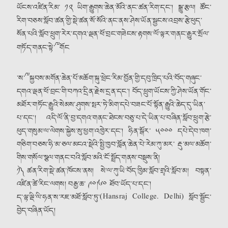
ཡོངས་འཛིན་རིམ་ ༡༢ ཡིག་རྒྱུགས་ཆེན་མོའི་ནང་ཚན་རིག་དང་། སྒྱུ་རྩལ། ཚོང་
རིག་བཅས་སློབ་ཚན་གྱི་སྡེ་ཚན་སོ་སོའི་ནང་ནས་ཤེས་ཡོན་
སྦྱངས་འབྲས་རྩེ་ཕུད་
སོན་པའི་སློབ་ཕྲུག་རེར་དགའ་ལྡན་ཕོ་བྲང་གཟེངས་རྟགས་ལོ་ལྟར་གནང་རྒྱུར་སྲོལ་
གཏོད་གནང་སྟེ་༸གོང
་ས་༸སྐྱབས་མགོན་ཆེན་པོ་མཆོག་སྐུ་ཕྲེང་རིམ་བྱོན་གྱི་དབུ་ཁྲིད་པའི་བོད་གཞུང་
དགའ་ལྡན་ཕོ་བྲང་གི་བཀའ་དྲིན་རྗེས་དྲན་དང་། བོད་ཕྲུག་ཡོངས་ཀྱི་ཤེས་ཡོན་གོང་
མཐོར་གཏོང་རྒྱུའི་སེམས་ཤུགས་སྤར་ཏེ་མིག་དཔེ་བཟང་པོ་སྟོན་རྒྱུའི་ཆེད་དུ་ཡིན་
པ་དང་། འདི་ལོ་ནི་བྱ་དགའ་གནང་ཐེངས་བཅུ་པ་དེ་ཡིན་པ་བཞིན་སློབ་ཕྲུག་རྩེ་
ཕུད་གསུམ་ལ་ལེགས་སྐྱེས་སུ་ཕྱག་འཁྱེར་དང་། ཧིན་སྒོར་ ༥༠༠༠ དཔེ་དེབ་ཁག་
གཅིག་བཅས་ཧི་མ་ཅལ་མངའ་སྡེའི་སྤྱི་ཁྱབ་བློན་ཆེན་པེ་རེམ་ཀུ་མར་ རྡུ་མལ་མཆོག་
གིས་གསོལ་སྩལ་གནང་བའི་སློབ་མའི་ངོ་སྤྲོད་གནས་བསྡུས་ནི།
༡༽ ཚན་རིག་སྡེ་ཚན་ཁོངས་ནས། སེ་ལ་ཀུ་ཡི་བོད་ཁྱིམ་སློབ་གྲྭའི་སློབ་མ། བསྟན་
འཛིན་ཚེ་རིང་ལགས། བརྒྱ་ཆ་ ༩༠།༦༠ ཐོབ་ཡོད་པ་དང་།
ད་ལྟ་ལྡི་ལི་ཧན་ས་རཇ་མཐོ་སློབ་ཏུ་(Hansraj College. Delhi) སློབ་སྦྱོང་
བྱེད་བཞིན་ཡོད།