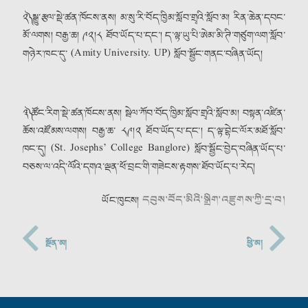
༢༽ སྒྱུ་རྩལ་སྡེ་ཚན་ཁོངས་ནས། མ་སུ་རི་བོད་ཁྱིམ་སློབ་གྲྭའི་སློབ་མ། རིན་ཆེན་དབང་
མོ་ལགས། བརྒྱ་ཆ། ༩༢།༨ ཐོབ་ཡོད་པ་དང་། ད་ལྟ་ཡུ་པི་ཨེམ་མི་ཊི་གཙུག་ལག་སློབ་
གཉེར་ཁང་དུ་ (Amity University. UP) སློབ་སྦྱོང་གནང་བཞིན་ཡོད།
༣༽ ཚོང་རིག་སྡེ་ཚན་ཁོངས་ནས། སྦེལ་ཀོབ་བོད་ཁྱིམ་སློབ་གྲྭའི་སློབ་མ། བསྟན་འཛིན་
ཆོས་འཛོམས་ལགས། བརྒྱ་ཆ་ ༨༩།༢ ཐོབ་ཡོད་པ་དང་། ད་ལྟ་བྷེང་ལོར་མཐོ་སློབ་
ཁང་དུ། (St. Josephs’ College Banglore) སློབ་སྦྱོང་བྱེད་བཞིན་ཡོད་པ་
བཅས་ལ་འདི་ལོའི་དགའ་ལྡན་ཕོ་བྲང་གི་གཟེངས་རྟགས་ཐོབ་ཡོད་པ་རེད།
དབུས་བོད་མིའི་སྒྲིག་འཛུགས་ཀྱི་དྲ་བ།
ཡོང་ཁུངས།
སྔོན་མ།
ཕྱི་མ།