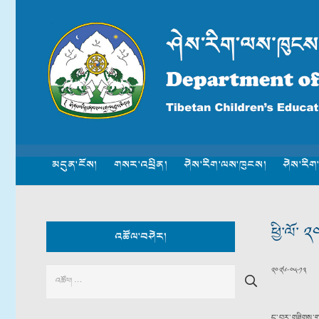
མདུན་ངོས།
གསར་འཕྲིན།
ཤེས་རིག་ལས་ཁུངས།
ཤེས་རིག
ཕྱི་ལོ་
འཚོལ་བཤེར།
༢༠༢༦-༠༥-༡༣
Search
for:
ད་བར་གཟིགས་ག