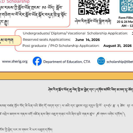
ཤེས་རིག་སློབ་ཡོན་ཞུ་ལེན་གྱི་ཆ་རྐྱེན་དང་། དགོས་མཁོའི་ཡིག་ཆ་ཁག་དྲྭ
་མཁན་བཙན་བྱོལ་བོད་མི་ཡིན་པའི་ཐོག་དོ་བདག་དང་། ཕ་མའི་དང་བླངས་དཔྱ་དངུལ་ཕྱི་ལོ་ ༢༠༢༦ ཟླ་ ༣ ཚེས་ ༣༡
་ཚེ་འབྲེལ་ཆགས་ས་གནས་འགོ་འཛིན་ནས་ཞིབ་འཇུག་གནང་བའི་ཞིབ་ཕྲའི་གནས་ཚུལ་ ༼ ཁ་གསལ་འགེང་དགོས། ༽
ང་ངོས་ཀྱི་ཕྱེད་པར་ཁ་གསར་རེ་ཡར་འཇུག་དགོས།