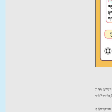
༡། སྙན་ཞུ་འབུལ
བ་ཅི་རིགས་ཡིན
༢། སློབ་ཕྲུག་ར