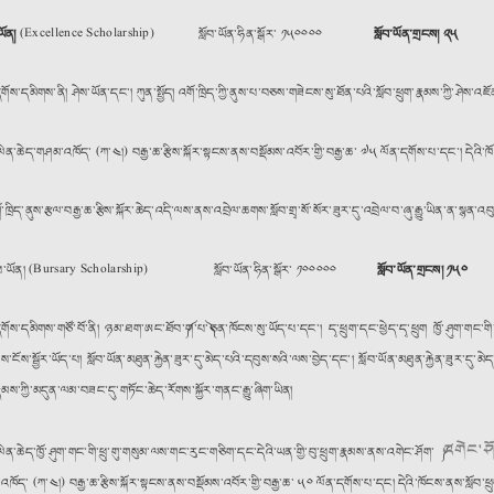
་ཡོན།
(Excellence Scholarship)
སློབ་ཡོན་ཧིན་སྒོར་ ༡༥༠༠༠༠
སློབ་ཡོན་གྲངས། ༢༥
དགོས་དམིགས་ནི། ཤེས་ཡོན་དང་། ཀུན་སྤྱོད། འགོ་ཁྲིད་ཀྱི་ནུས་པ་བཅས་གཟེངས་སུ་ཐོན་པའི་སློབ་ཕྲུག་རྣམས་ཀྱི་ཤེས་འ
་ལེན་ཆེད་གཤམ་འཁོད་ (ཀ་༤།) བརྒྱ་ཆ་རྩིས་སྐོར་སྟངས་ནས་བསྡོམས་འབོར་གྱི་བརྒྱ་ཆ་ ༧༥ ལོན་དགོས་པ་དང་། དེའི་ཁོང
ོ་ཁྲིད་ནུས་རྩལ་བརྒྱ་ཆ་རྩིས་སྐོར་ཆེད་འདི་ལས་ནས་འབྲེལ་ཆགས་སློབ་གྲྭ་སོ་སོར་ཟུར་དུ་འབྲེལ་བ་ཞུ་རྒྱུ་ཡིན་ན་ས
ར་སློབ་ཡོན། (Bursary Scholarship) སློབ་ཡོན་ཧིན་སྒོར་ ༡༠༠༠༠༠
སློབ་ཡོན་གྲངས། ༡༥༠
་དགོས་དམིགས་གཙོ་བོ་ནི། ཉམ་ཐག་ཨང་ཐོབ་༼ག་པ་༽ཅན་ཁོངས་སུ་ཡོད་པ་དང་། དྭ་ཕྲུག་དང་ཕྱེད་དྭ་ཕྲུག ཁྱོ་ཤུག་གང་
ོ་ནས་ངོས་སྦྱོར་ཡོད་པ། སློབ་ཡོན་མཐུན་རྐྱེན་ཟུར་དུ་མེད་པའི་དབུས་སའི་ལས་བྱེད་དང་། སློབ་ཡོན་མཐུན་རྐྱེན་ཟུར་
ྣམས་ཀྱི་མདུན་ལམ་བཟང་དུ་གཏོང་ཆེད་རོགས་སྐྱོར་གནང་རྒྱུ་ཞིག་ཡིན།
འགེང་ཤ
་ལེན་ཆེད་ཁྱོ་ཤུག་གང་གི་ཕྲུ་གུ་གསུམ་ལས་གང་རུང་གཅིག་དང་དེའི་ཡན་གྱི་བུ་ཕྲུག་རྣམས་ནས་འགེང་ཤོག་ ༼
ོད་ (ཀ་༤།) བརྒྱ་ཆ་རྩིས་སྐོར་སྟངས་ནས་བསྡོམས་འབོར་གྱི་བརྒྱ་ཆ་ ༥༠ ལོན་དགོས་པ་དང། དེའི་ཁོངས་ནས་སློབ་ཕྲུག