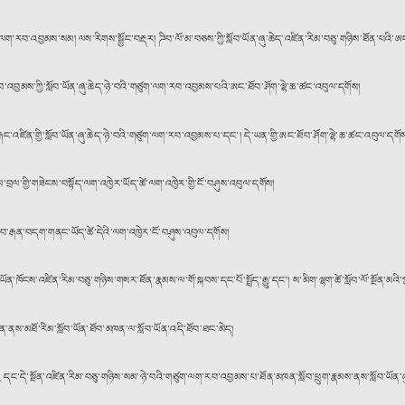
་ལག་རབ་འབྱམས་སམ། ལས་རིགས་སྦྱོང་བརྡར། ཌིབ་ལོ་མ་བཅས་ཀྱི་སློབ་ཡོན་ཞུ་ཆེད་འཛིན་རིམ་བཅུ་གཉིས་ཐོན་པའི་ཨང
འབྱམས་ཀྱི་སློབ་ཡོན་ཞུ་ཆེད་ཉེ་བའི་གཙུག་ལག་རབ་འབྱམས་པའི་ཨང་ཐོབ་ཤོག་ལྷེ་ཆ་ཚང་འབུལ་དགོས།
ྐང་འཛིན་གྱི་སློབ་ཡོན་ཞུ་ཆེད་ཉེ་བའི་གཙུག་ལག་རབ་འབྱམས་པ་དང་། དེ་ཡན་གྱི་ཨང་ཐོབ་ཤོག་ལྷེ་ཆ་ཚང་འབུལ་དགོ
ུམ་བྲལ་གྱི་གཟེངས་བསྟོད་ལག་འཁྱེར་ཡོད་ཚེ་ལག་འཁྱེར་གྱི་ངོ་བཤུས་འབུལ་དགོས།
ྤྱི་ཁྱབ་རྒན་བདག་གནང་ཡོད་ཚེ་དེའི་ལག་འཁྱེར་ངོ་བཤུས་འབུལ་དགོས།
བ་ཡོན་ཁོངས་འཛིན་རིམ་བཅུ་གཉིས་གསར་ཐོན་རྣམས་ལ་གོ་སྐབས་དང་པོ་སྤྲོད་རྒྱུ་དང༌། ས་མིག་ལྷག་ཚེ་སློབ་ལོ་སྔོན་མའི
ན་ནས་མཐོ་རིམ་སློབ་ཡོན་ཐོབ་མཁན་ལ་སློབ་ཡོན་འདི་ཐོབ་ཐང་མེད།
༢༥ དང་དེ་སྔོན་འཛིན་རིམ་བཅུ་གཉིས་སམ་ཉེ་བའི་གཙུག་ལག་རབ་འབྱམས་པ་ཐོན་མཁན་སློབ་ཕྲུག་རྣམས་ནས་སློབ་ཡོན་ཞ