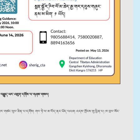
་ཐོག་བརྒྱུད་ཡར་འཇུག་དགོས་པ་གཤམ་གསལ།
 བར་གཙང་ཕུལ་ཟིན་པ་དགོས། གལ་ཏེ་ཕ་མ་བོད་ནང་ཡོད་པའམ། འདས་གྲོངས་སུ་ཕྱིན་པ། ཁ་བྲལ་སོང་