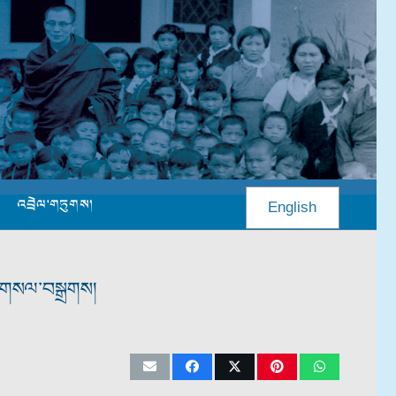
འབྲེལ་གཏུགས།
English
ག་གསལ་བསྒྲགས།