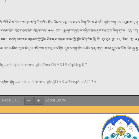
༠༢༦ ལོའི་ཤེས་རིག་ལས་ཁུངས་ཀྱི་ལོ་འཁོར་སློབ་ཡོན་དང་ཟུར་བཅད་ས་མིག་ཁོངས་ཉེ་བའི་གཙུག་ལག་རབ་འབྱམས་དང།
ས་བསལ་སློབ་ཡོན་བཅས་སློབ་ཡོན་གྲངས་ ༥༨༥ དང་། རྒྱ་གར་དབུས་ས་གཉིས་ནས་ཟུར་བཅད་ས་མིག་གྲངས་ ༢༣ ཡོད། ཉ
ང་། གཙུག་ལག་རབ་འབྱམས་ཀྱི་སློབ་ཡོན་དང་འབུམ་རམས་ཀྱི་སློབ་ཡོན་ཆེད་ཕྱི་ལོ་ ༢༠༢༦ ཟླ་ ༠༨ ཚེས་ ༣༡ འགྱང
་ཆ་ཁག་འཚེམས་ལུས་མེད་པ་འདི་ལས་སུ་འབུལ་དགོས། དུས་བཀག་རྗེས་འཚང་སྙན་འབུལ་མཁན་བྱུང་ན་ངོས་ལེན་ཞུ་རྒྱུ་
https://forms.gle/DnxZNEX1Sk6pBcgK7
་ཤོག —>
https://forms.gle/jDAKwTvcq6ueAJ13A
ག་འགེང་ཤོག —>
Page
1
/
1
Zoom
100%