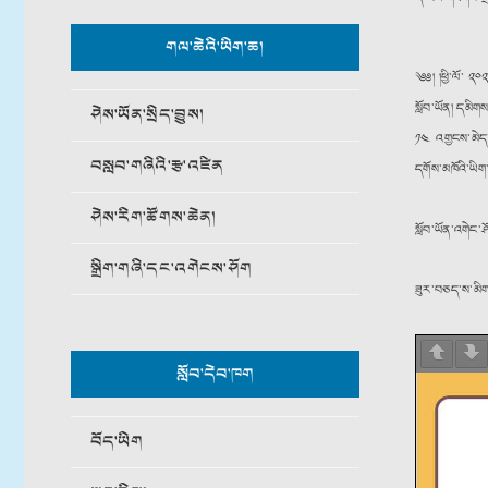
གལ་ཆེའི་ཡིག་ཆ།
༄༅། །ཕྱི་ལོ་ ༢
སློབ་ཡོན། དམིག
ཤེས་ཡོན་སྲིད་བྱུས།
༡༤ འགྱངས་མེད་ད
བསླབ་གཞིའི་རྩ་འཛིན
དགོས་མཁོའི་ཡིག
ཤེས་རིག་ཚོགས་ཆེན།
སློབ་ཡོན་འགེང
སྒྲིག་གཞི་དང་འགེངས་ཤོག
ཟུར་བཅད་ས་མི
སློབ་དེབ་ཁག
བོད་ཡིག