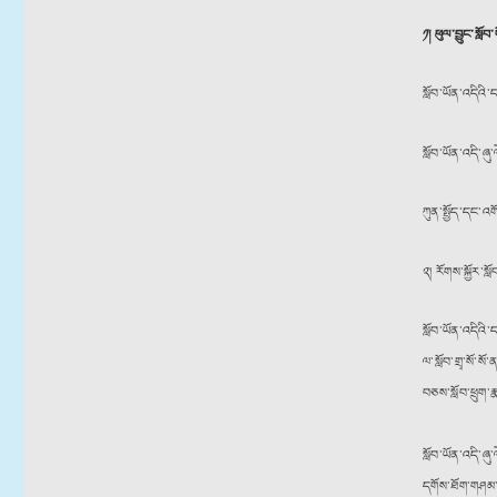
༡།
ཕུལ་བྱུང་སློབ
སློབ་ཡོན་འདིའི་
སློབ་ཡོན་འདི་ཞུ
ཀུན་སྤྱོད་དང་འག
༢། རོགས་སྐྱོ
སློབ་ཡོན་འདིའི
ལ་སློབ་གྲྭ་སོ་ས
བཅས་སློབ་ཕྲུག་ར
སློབ་ཡོན་འདི་ཞུ
དགོས་ཐོག་གཤམ་འཁ