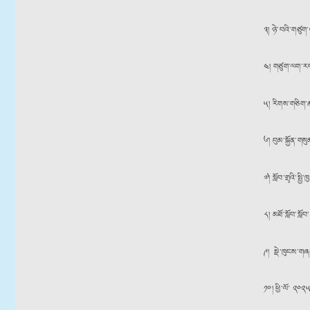
༣། ཉེ་བའི་གཙུག
༤། གཙུག་ལག་རབ་
༥། རིགས་གཅིག་ར
༦། བུམ་སྐྱོན་གས
༧། སློབ་གྲྭའི་ས
༨། མཐོ་སློབ་སློ
༩། སྡེ་ཁུངས་གཞ
༡༠། ཕྱི་ལོ་ ༢༠