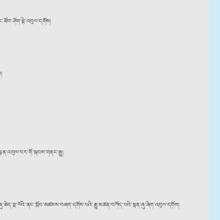
་ཐོབ་ཤོག་ལྷེ་འབུལ་དགོས།
ས།
་སྙན་འབུལ་བར་གོ་སྐབས་གནང་རྒྱུ།
ུ་ཆེད་སྔ་ལོའི་ནང་སློབ་མཚམས་བཞག་དགོས་པའི་རྒྱུ་མཚན་བཀོད་པའི་སྙན་ཞུ་ཞིག་འབུལ་དགོས།