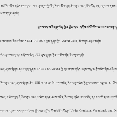
ྱི་མཐོ་རིམ་སློབ་གཉེར་ཁང་དང་། བལ་ཡུལ་ཁུལ་གྱི་བོད་རིགས་སློབ་ཕྲུག་ཆེད་ཟུར་བཅད་སློབ་ཡོན་སྙན་འབུལ་བ་རྣམས་
ེལ་བ་གནང་དགོས།
ཟུར་བཅད་ས་མིག་ཞུ་ལེན་གྱི་ཆ་རྐྱེན་དང་། དགོས་མཁོའི་ཡིག་ཆ་འཕར་མ་ཁག་ད
ར་བཅད་ཞབས་སྟེགས་ཆེད་ NEET UG 2026 ཚུད་རྒྱུགས་ཀྱི་ (Admit Card) ངོ་བཤུས་འབུལ་དགོས།
ར་རིང་ཟུར་བཅད་ཞབས་སྟེགས་ཆེད་ JEE ཚུད་རྒྱུགས་ཀྱི་ཨང་ཐོབ་ཤོག་ལྷེ་འབུལ་དགོས།
བཅད་ཞབས་སྟེགས་རྣམས་ཚུད་རྒྱུགས་ (NEET UG 2026) ཀྱི་གྲུབ་འབྲས་གཞིར་བཟུང་བརྒྱ་ཆ་རྩེ་བཏོག་གིས་འདེམས་སྒྲུ
་རིང་ཟུར་བཅད་ཞབས་སྟེགས་ཆེད་ JEE ལ་བརྒྱ་ཆ་ ༦༠ དང་འཛིན་རིམ་བཅུ་གཉིས་ཀྱི་གྲུབ་འབྲས་ལ་བརྒྱ་ཆ་ ༤༠ རྩིས་
་བཅད་ས་མིག་ཕུད་དེ་མིན་ཟུར་བཅད་ས་མིག་གཞན་རྣམས་འཛིན་རིམ་བཅུ་གཉིས་གསར་ཐོན་རྣམས་ལ་གོ་སྐབས་དང་པོ་སྤྲོད་
ག་ལག་རབ་འབྱམས་དང་། ལས་རིགས་སྦྱོང་བརྡར། ཌིབ་ལོ་མའི་སློབ་ཡོན། ( Under Graduate, Vocational, and 