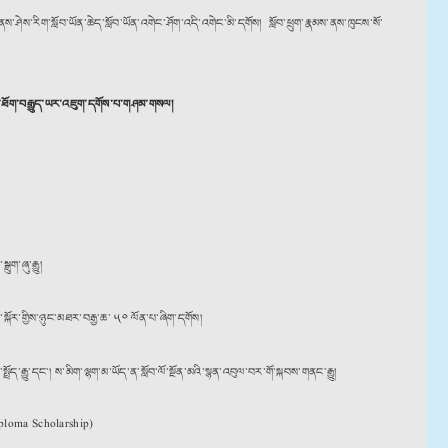
ནས་ཤེས་རིག་སློབ་ཡོན་ཆེད་སློབ་ཡོན་འགེང་ཤོག་འདི་འགེང་མི་དགོས། སློབ་ཕྲུག་རྣམས་ནས་ཁུངས་སོ་
ྲྭ་ཐོག་བརྒྱུད་ཡར་འཇུག་དགོས་པ་གཤམ་གསལ།
ག་ཞུ་རྒྱུ།
སྐོར་གྱིས་ཉུང་མཐར་བརྒྱ་ཆ་ ༥༠ ལོན་པ་ཞིག་དགོས།
རྒྱུ་དང༌། ས་མིག་ལྷག་མ་ཡོད་ན་སློབ་ལོ་སྔོན་མའི་སྙན་འབུལ་བར་གོ་སྐབས་གནང་རྒྱུ།
Diploma Scholarship)