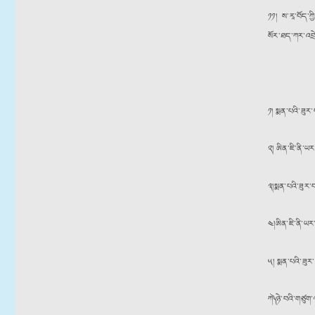
༡༡། ས་རཱ་བོད་ཀ
སོར་ཐད་ཀར་འབྲ
༡། སྨན་པའི་ཟུ
༢། ཨིན་ཇི་ནི་ཡ
༣།སྨན་པའི་ཟུར་
༤།ཨིན་ཇི་ནི་ཡར
༥། སྨན་པའི་ཟུར
ཀ༽ ཉེ་བའི་གཙུ