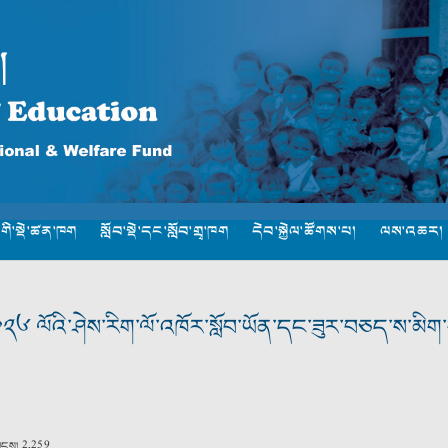
་གི་སྡེ་ཚན་ཁག
སློབ་སྡེ་དང་སློབ་གྲྭ་ཁག
དེབ་སྐྱེལ་ཚོགས་པ།
ལས་འཆར།
 ༢༠༢༦ ལོའི་ཤེས་རིག་ལོ་འཁོར་སློབ་ཡོན་དང་ཟུར་བཅད་ས་མི
ྲངས།
2,259