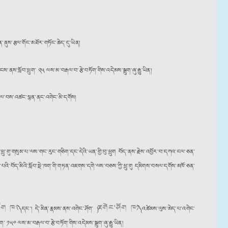
ཇོན་ནུས་རྩལ་གོང་མཐོར་གཏོང་ཆེད་དུ་ཡིན།
ས་ནས་སློབ་ཕྲུག་ ༢༥ ལས་མ་བརྒལ་བ་རྩེ་བཏོག་གིས་འདེམས་སྒྲུག་ཞུ་རྒྱུ་ཡིན།
ྙན་འབུལ་བས་འཚང་སྙན་ནང་འགེང་མི་དགོས།
གི་ཕྲུ་གུ་གསུམ་པ་ལས་གང་རུང་གཅིག་དང་དེའི་ཡན་གྱི་བུ་ཕྲུག བོད་ནས་རྗེས་འབྱོར་བ་དཀའ་ངལ་ཅན་
དུ་མེད་པའི་བོད་མིའི་སློབ་སྡེ་ཁག་གི་གཏན་འཇགས་དགེ་ལས་བཅས་ཀྱི་ཕྲུ་གུ དམིགས་བསལ་དགོས་མཁོ་ཅན་
ོག ཁ༢
འགེང་ཤོག ཁ༡
༽ དང་། དེ་མིན་རྣམས་ནས་འགེང་ཤོག་ ༼
༽ འཚེམས་ལུས་མེད་པ་འགེང་
་ ༡༥༠ ལས་མ་བརྒལ་བ་རྩེ་བཏོག་གིས་འདེམས་སྒྲུག་ཞུ་རྒྱུ་ཡིན།