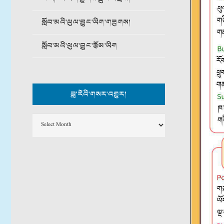
སློབ་མའི་ཕུལ་བྱུང་ཡིག་གཟུགས།
སློབ་མའི་ཕུལ་བྱུང་རྩོམ་ཡིག
ཟླ་རེའི་གསར་འགྱུར།
ཟླ་
རེའི་
གསར་
འགྱུར།