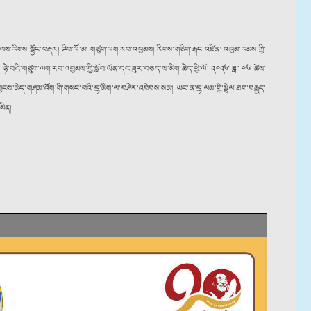
 ལས་རིགས་སྦྱོང་བརྡར། ཌིབ་ལོ་མ། གཙུག་ལག་རབ་འབྱམས། རིགས་གཅིག་རྐང་འཛིན། འབུམ་རམས་ཀྱི་
ེ་བའི་གཙུག་ལག་རབ་འབྱམས་ཀྱི་སློབ་ཡོན་དང་ཟུར་བཅད་ས་མིག་ཆེད་ཕྱི་ལོ་ ༢༠༢༦ ཟླ་ ༠༦ ཚེས་
ས་མེད་གཤམ་འོག་གི་གསང་བའི་དྲྭ་མིག་ལ་བཤེར་འབེབས་སམ། ཡང་ན་དྲྭ་ལམ་གྱི་སྦྲེལ་ཐག་བརྒྱུད་
མིན།