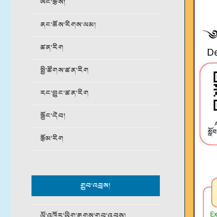
ཨང་རྩིས།
ནང་ཆོས་རིགས་ལམ།
ཚན་རིག
སྤྱི་ཚོགས་ཚན་རིག
རང་བྱུང་ཚན་རིག
སྦྱོང་དེབ།
རྩོམ་རིག
གྲུབ་འབྲས།
ལོ་འཁོར་ཡིག་རྒྱུགས་གྲུབ་འབྲས།