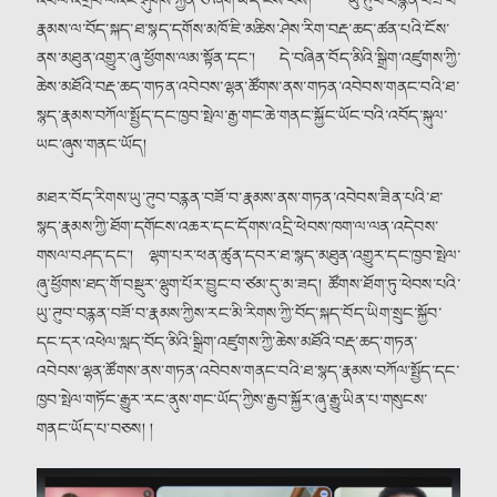
འཕེལ་འགྲིབ་ལའང་ཤུགས་རྐྱེན་ཅི་ཞིག་ཡོད་ངེས་པས། ཡུ་ཊུབ་བརྙན་བཟོ་བ་
རྣམས་ལ་བོད་སྐད་ཐ་སྙད་དགོས་མཁོ་ཇི་མཆིས་ཤེས་རིག་བརྡ་ཆད་ཚན་པའི་ངོས་
ནས་མཐུན་འགྱུར་ཞུ་ཕྱོགས་ལམ་སྟོན་དང་། དེ་བཞིན་བོད་མིའི་སྒྲིག་འཛུགས་ཀྱི་
ཆེས་མཐོའི་བརྡ་ཆད་གཏན་འབེབས་ལྷན་ཚོགས་ནས་གཏན་འབེབས་གནང་བའི་ཐ་
སྙད་རྣམས་བཀོལ་སྤྱོད་དང་ཁྱབ་སྤེལ་རྒྱ་གང་ཆེ་གནང་སྐྱོང་ཡོང་བའི་འབོད་སྐུལ་
ཡང་ཞུས་གནང་ཡོད།
མཐར་བོད་རིགས་ཡུ་ཊུབ་བརྙན་བཟོ་བ་རྣམས་ནས་གཏན་འབེབས་ཟིན་པའི་ཐ་
སྙད་རྣམས་ཀྱི་ཐོག་དགོངས་འཆར་དང་དོགས་འདྲི་ཕེབས་ཁག་ལ་ལན་འདེབས་
གསལ་བཤད་དང་། ལྷག་པར་ཕན་ཚུན་དབར་ཐ་སྙད་མཐུན་འགྱུར་དང་ཁྱབ་སྤེལ་
ཞུ་ཕྱོགས་ཐད་གོ་བསྡུར་ལྷུག་པོར་བྱུང་བ་ཙམ་དུ་མ་ཟད། ཚོགས་ཐོག་ཏུ་ཕེབས་པའི་
ཡུ་ཊུབ་བརྙན་བཟོ་བ་རྣམས་ཀྱིས་རང་མི་རིགས་ཀྱི་བོད་སྐད་བོད་ཡིག་སྲུང་སྐྱོབ་
དང་དར་འཕེལ་སླད་བོད་མིའི་སྒྲིག་འཛུགས་ཀྱི་ཆེས་མཐོའི་བརྡ་ཆད་གཏན་
འབེབས་ལྷན་ཚོགས་ནས་གཏན་འབེབས་གནང་བའི་ཐ་སྙད་རྣམས་བཀོལ་སྤྱོད་དང་
ཁྱབ་སྤེལ་གཏོང་རྒྱུར་རང་ནུས་གང་ཡོད་ཀྱིས་རྒྱབ་སྐྱོར་ཞུ་རྒྱུ་ཡིན་པ་གསུངས་
གནང་ཡོད་པ་བཅས། །