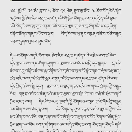
༄༅། །ཕྱི་ལོ་ ༢༠༢༦ ཟླ་བ་ ༥ ཚེས་ ༢༨ ཉིན་རྒྱབ་ཆུ་ཚོད་ ༤ ཐོག་བོད་མིའི་སྒྲིག་
འཛུགས་ཀྱི་ཤེས་རིག་བརྡ་ཆད་ཚན་པའི་གོ་སྒྲིག་འོག་རྒྱ་གར་ནང་རྟེན་གཞི་བྱས་
པའི་བོད་རིགས་ཡུ་ཊུབ་བརྙན་བཟོ་བ་དང་ལྷན་གུ་གལ་དྲྭ་ཐོག་ཚོགས་འདུ་ཞིག་
བསྐོང་ཚོགས་གནང་ཡོད་པ་ལྟར། བོད་རིགས་ཡུ་ཊུབ་བརྙན་བཟོ་བ་བཅོ་བརྒྱད་
མཉམ་ཞུགས་ཐུབ་པ་བྱུང་ཡོད།
དེ་ཡང་ཚོགས་འདུའི་ཐོག་མར་ཤེས་རིག་བརྡ་ཆད་ཚན་པའི་འབྲེལ་ལས་ཚེ་རིང་
དོན་གྲུབ་ལགས་ནས་ཚོགས་ཞུགས་པ་རྣམས་ལ་འཚམས་འདྲི་དང་སྦྲགས། དྲྭ་ཐོག་
ཚོགས་འདུ་བསྐོང་ཚོགས་ཞུ་དགོས་པའི་དམིགས་ཡུལ་ངོ་སྤྲོད་གནང་རྗེས་བརྡ་ཆད་
ཚན་པའི་འགན་འཛིན་ཨོ་རྒྱན་བསྟན་འཛིན་ལགས་ནས་བརྡ་ཆད་ཚན་པའི་ལས་
དོན་བྱེད་ཕྱོགས་སྤྱི་དང་། ལྷག་པར་ཐ་སྙད་གཏན་འབེབས་གནང་ཕྱོགས་ཀྱི་བརྒྱུད་
རིམ། གཏན་འབེབས་ཟིན་པའི་ཐ་སྙད་རྣམས་ཁྱབ་སྤེལ་གྱི་ལས་གཞི་ཇི་སྤེལ་ཁག་ངོ་
སྤྲོད་དང་སྦྲགས། དེང་གི་ཆར་ཡུ་ཊུབ་ནི་སྤྱི་ཚོགས་ནང་ཁྱབ་རྒྱ་ཆེ་ཤོས་ཀྱི་བརྒྱུད་
ལམ་ཞིག་ཆགས་ཡོད་སྟབས། བོད་རིགས་ཡུ་ཊུབ་བརྙན་བཟོ་བ་རྣམས་ཀྱིས་བོད་
སྐད་ཐོག་བཀའ་མོལ་གནང་སྐབས་བོད་མི་སྤྱི་དང་ལྷག་པར་བོད་རིགས་གཞོན་སྐྱེས་
སྟོང་ཕྲག་མང་པོས་གསན་གཟིགས་གནང་བཞིན་ཡོད་སྟབས། བོད་སྐད་བོད་ཡིག་གི་