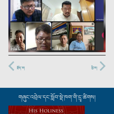
སྔོན་མ།
ཕྱི་མ།
གཞུང་འབྲེལ་དང་སློབ་སྡེ་ཁག་གི་དྲྭ་ཚིགས།