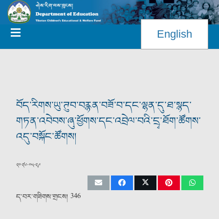
English
བོད་རིགས་ཡུ་ཊུབ་བརྙན་བཟོ་བ་དང་ལྷན་དུ་ཐ་སྙད་
གཏན་འབེབས་ཞུ་ཕྱོགས་དང་འབྲེལ་བའི་དྲྭ་ཐོག་ཚོགས་
འདུ་བསྐོང་ཚོགས།
༢༠༢༦-༠༥-༢༩
ད་བར་གཟིགས་གྲངས།
346